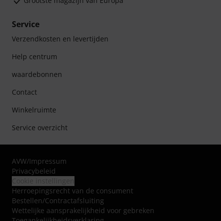
Grootste magazijn van Europa
Service
Verzendkosten en levertijden
Help centrum
waardebonnen
Contact
Winkelruimte
Service overzicht
AVW
/
Impressum
Privacybeleid
Cookie instellingen
Herroepingsrecht van de consument
Bestellen/Contractafsluiting
Wettelijke aansprakelijkheid voor gebreken
Toegankelijkheidsverklaring