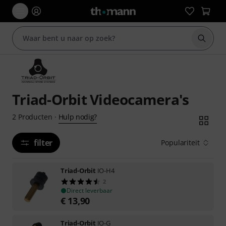
Zoek m
Triad-Orbit Videocamera's
Hulp nodig?
2
Producten
·
filter
Populariteit
Triad-Orbit
IO-H4
2
Direct leverbaar
€
13,90
Triad-Orbit
IO-G