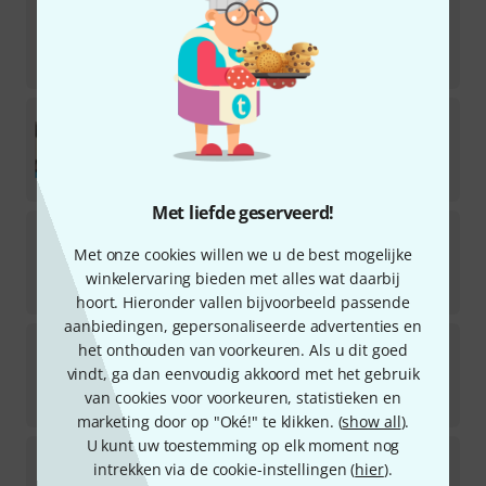
Toontrack
SDX Area 33 - Origin
Downloadlicentie
€
179
Toontrack
SDX Roots-Bundle
4
Downloadlicentie
€
249
Met liefde geserveerd!
Toontrack
SDX Roots-Brushes, Rods & Mal.
4
Met onze cookies willen we u de best mogelijke
Downloadlicentie
winkelervaring bieden met alles wat daarbij
€
179
hoort. Hieronder vallen bijvoorbeeld passende
aanbiedingen, gepersonaliseerde advertenties en
Toontrack
SDX Custom & Vintage
het onthouden van voorkeuren. Als u dit goed
4
vindt, ga dan eenvoudig akkoord met het gebruik
Downloadlicentie
van cookies voor voorkeuren, statistieken en
€
175
marketing door op "Oké!" te klikken. (
show all
).
U kunt uw toestemming op elk moment nog
Toontrack
SDX Indiependent
intrekken via de cookie-instellingen (
hier
).
13