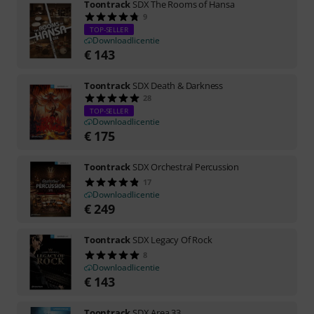
Toontrack
SDX The Rooms of Hansa
9
TOP-SELLER
Downloadlicentie
€
143
Toontrack
SDX Death & Darkness
28
TOP-SELLER
Downloadlicentie
€
175
Toontrack
SDX Orchestral Percussion
17
Downloadlicentie
€
249
Toontrack
SDX Legacy Of Rock
8
Downloadlicentie
€
143
Toontrack
SDX Area 33