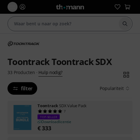
Zoek m
Toontrack Toontrack SDX
Hulp nodig?
33
Producten
·
filter
Populariteit
Toontrack
SDX Value Pack
7
TOP-SELLER
Downloadlicentie
€
333