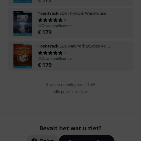
Toontrack
SDX The Rock Warehouse
8
Downloadlicentie
€
179
Toontrack
SDX New York Studios Vol. 3
7
Downloadlicentie
€
179
Gratis verzending vanaf € 69
Alle prijzen incl. btw
Bevalt het wat u ziet?