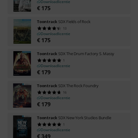
Downloadlicentie
€
175
Toontrack
SDX Fields of Rock
13
Downloadlicentie
€
175
Toontrack
SDX The Drum Factory S. Massy
1
Downloadlicentie
€
179
Toontrack
SDX The Rock Foundry
16
Downloadlicentie
€
179
Toontrack
SDX New York Studios Bundle
1
Downloadlicentie
€
349