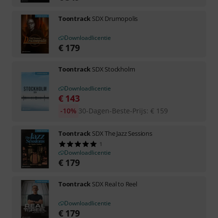
Toontrack
SDX Drumopolis
Downloadlicentie
€
179
Toontrack
SDX Stockholm
Downloadlicentie
€
143
-10%
30-Dagen-Beste-Prijs
:
€
159
Toontrack
SDX The Jazz Sessions
1
Downloadlicentie
€
179
Toontrack
SDX Real to Reel
Downloadlicentie
€
179