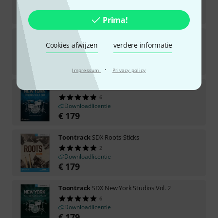
Downloadlicentie
€
179
Prima!
Toontrack
SDX Music City USA
Cookies afwijzen
verdere informatie
5
Downloadlicentie
€
179
·
Impressum
Privacy policy
Toontrack
SDX New York Studios Vol. 1
6
Downloadlicentie
€
179
Toontrack
SDX Roots-Sticks
2
Downloadlicentie
€
179
Toontrack
SDX New York Studios Vol. 2
6
Downloadlicentie
€
179