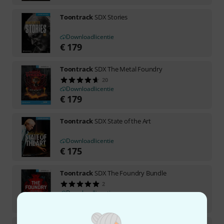
Toontrack
SDX Stories
Downloadlicentie
€
179
Toontrack
SDX The Metal Foundry
20
Downloadlicentie
€
179
Toontrack
SDX State of the Art
Downloadlicentie
€
175
Toontrack
SDX The Foundry Bundle
2
Downloadlicentie
€
349