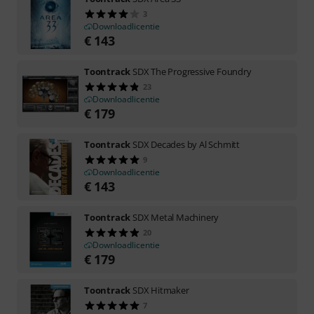
3
Downloadlicentie
€
143
Toontrack
SDX The Progressive Foundry
23
Downloadlicentie
€
179
Toontrack
SDX Decades by Al Schmitt
9
Downloadlicentie
€
143
Toontrack
SDX Metal Machinery
20
Downloadlicentie
€
179
Toontrack
SDX Hitmaker
7