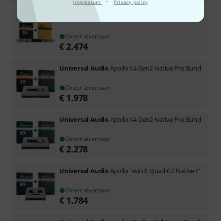
·
Impressum
Privacy policy
Universal Audio
Apollo x6 Gen2 Ultimate Bundle
Direct leverbaar
€
2.474
Universal Audio
Apollo X4 Gen2 Native Pro Bund
Direct leverbaar
€
1.978
Universal Audio
Apollo X4 Gen2 Native Pro Bund
Direct leverbaar
€
2.278
Universal Audio
Apollo Twin X Quad G2 Native P
Direct leverbaar
€
1.784