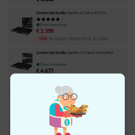
Universal Audio
Apollo x6 Gen2 AC Pro
1
Direct leverbaar
€
2.399
-10%
30-Dagen-Beste-Prijs
:
€
2.666
Universal Audio
Apollo x16 Gen2 Complete
Direct leverbaar
€
4.677
Focusrite
Red 16 Line
1
binnenkort beschikbaar (ca.1-2 weken)
€
3.498
Focusrite
Red 8 Line
2
Direct leverbaar
€
2.929