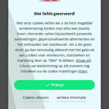
Universal Audio
Apollo Solo TB3 Herita B-Stock
Met liefde geserveerd!
Direct leverbaar
Met onze cookies willen we u de best mogelijke
€
515
winkelervaring bieden met alles wat daarbij
-7%
30-Dagen-Beste-Prijs
:
€
555
hoort. Hieronder vallen bijvoorbeeld passende
aanbiedingen, gepersonaliseerde advertenties en
Antelope
Orion Studio SC Stereo Bundle
het onthouden van voorkeuren. Als u dit goed
vindt, ga dan eenvoudig akkoord met het gebruik
Direct leverbaar
van cookies voor voorkeuren, statistieken en
€
2.949
marketing door op "Oké!" te klikken. (
show all
).
U kunt uw toestemming op elk moment nog
Universal Audio
Apollo x16D Gen2 Ultimat Bundl
intrekken via de cookie-instellingen (
hier
).
Direct leverbaar
€
2.968
Prima!
Universal Audio
Apollo Twin X Quad G2 Native P
Cookies afwijzen
verdere informatie
Direct leverbaar
€
1.484