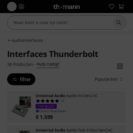
Zoek m
audiointerfaces
Interfaces Thunderbolt
Hulp nodig?
38
Producten
·
filter
Populariteit
Universal Audio
Apollo X4 Gen2 AC
13
TOP-SELLER
Direct leverbaar
€
1.599
Universal Audio
Apollo Twin X Duo Gen2 AC