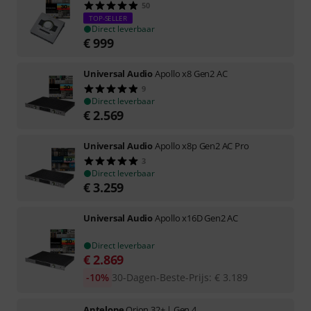
50
TOP-SELLER
Direct leverbaar
€
999
Universal Audio
Apollo x8 Gen2 AC
9
Direct leverbaar
€
2.569
Universal Audio
Apollo x8p Gen2 AC Pro
3
Direct leverbaar
€
3.259
Universal Audio
Apollo x16D Gen2 AC
Direct leverbaar
€
2.869
-10%
30-Dagen-Beste-Prijs
:
€
3.189
Antelope
Orion 32+ | Gen 4