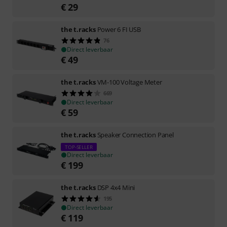
€
29
the t.racks
Power 6 FI USB
76
Direct leverbaar
€
49
the t.racks
VM-100 Voltage Meter
669
Direct leverbaar
€
59
the t.racks
Speaker Connection Panel
TOP-SELLER
Direct leverbaar
€
199
the t.racks
DSP 4x4 Mini
195
Direct leverbaar
€
119