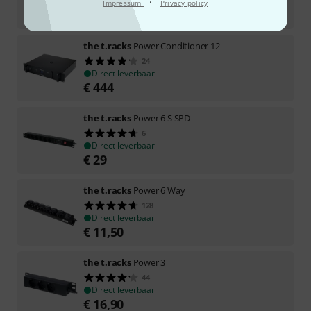
Direct leverbaar
·
Impressum
Privacy policy
€
49
the t.racks
Power Conditioner 12
24
Direct leverbaar
€
444
the t.racks
Power 6 S SPD
6
Direct leverbaar
€
29
the t.racks
Power 6 Way
128
Direct leverbaar
€
11,50
the t.racks
Power 3
44
Direct leverbaar
€
16,90