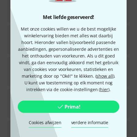
97
In 1–2 weken beschikbaar
€
45
Met liefde geserveerd!
Met onze cookies willen we u de best mogelijke
the t.racks
PSA 3216
winkelervaring bieden met alles wat daarbij
76
In 1–2 weken beschikbaar
hoort. Hieronder vallen bijvoorbeeld passende
€
111
aanbiedingen, gepersonaliseerde advertenties en
het onthouden van voorkeuren. Als u dit goed
the t.racks
Power 8 PC
vindt, ga dan eenvoudig akkoord met het gebruik
57
van cookies voor voorkeuren, statistieken en
In 7–9 weken beschikbaar
marketing door op "Oké!" te klikken. (
show all
).
€
35
U kunt uw toestemming op elk moment nog
intrekken via de cookie-instellingen (
hier
).
the t.racks
Power MS5 IEC USB
7
Direct leverbaar
Prima!
€
55
Cookies afwijzen
verdere informatie
the t.racks
Rack Power Supply 19"
677