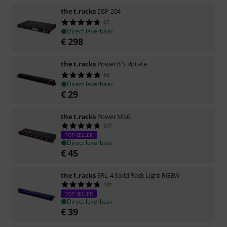
the t.racks
DSP 204
67
Direct leverbaar
€
298
the t.racks
Power 8 S Rotate
88
Direct leverbaar
€
29
the t.racks
Power MS6
577
TOP-SELLER
Direct leverbaar
€
45
the t.racks
SRL-4 Solid Rack Light RGBW
181
TOP-SELLER
Direct leverbaar
€
39