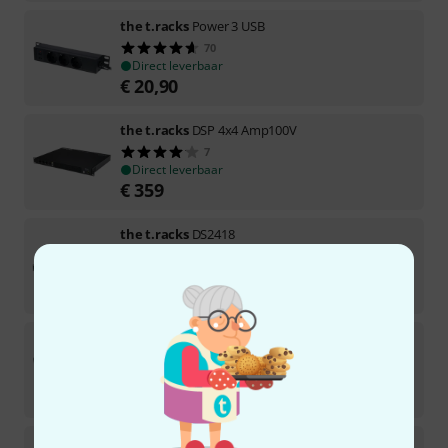
the t.racks
Power 3 USB
70
Direct leverbaar
€
20,90
the t.racks
DSP 4x4 Amp100V
7
Direct leverbaar
€
359
the t.racks
DS2418
324
Direct leverbaar
€
79
the t.racks
Rack Organizer 1U
62
Direct leverbaar
€
11,90
the t.racks
Power 8 VM