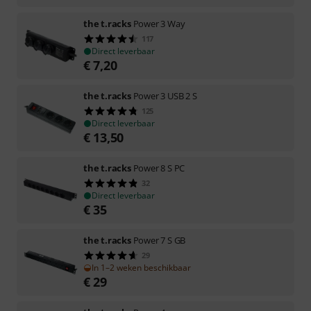
the t.racks
Power 3 Way
117
Direct leverbaar
€
7,20
the t.racks
Power 3 USB 2 S
125
Direct leverbaar
€
13,50
the t.racks
Power 8 S PC
32
Direct leverbaar
€
35
the t.racks
Power 7 S GB
29
In 1–2 weken beschikbaar
€
29