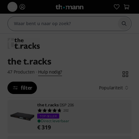
Zoek m
the t.racks
Hulp nodig?
47
Producten
·
filter
Populariteit
the t.racks
DSP 206
202
TOP-SELLER
Direct leverbaar
€
319