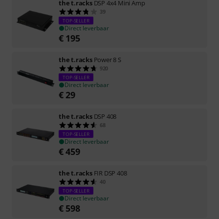
the t.racks
DSP 4x4 Mini Amp
39
TOP-SELLER
Direct leverbaar
€
195
the t.racks
Power 8 S
920
TOP-SELLER
Direct leverbaar
€
29
the t.racks
DSP 408
68
TOP-SELLER
Direct leverbaar
€
459
the t.racks
FIR DSP 408
40
TOP-SELLER
Direct leverbaar
€
598