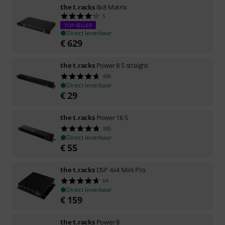
the t.racks
8x8 Matrix
5
TOP-SELLER
Direct leverbaar
€
629
the t.racks
Power 8 S straight
469
Direct leverbaar
€
29
the t.racks
Power 16 S
385
Direct leverbaar
€
55
the t.racks
DSP 4x4 Mini Pro
64
Direct leverbaar
€
159
the t.racks
Power 8