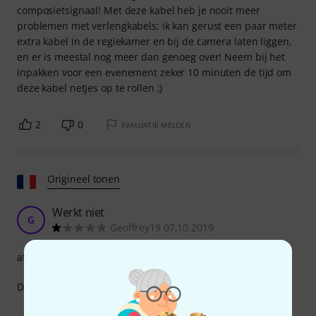
composietsignaal! Met deze kabel heb je nooit meer
problemen met verlengkabels; ik kan gerust een paar meter
extra kabel in de regiekamer en bij de camera laten liggen,
en er is meestal nog meer dan genoeg over! Neem bij het
inpakken voor een evenement zeker 10 minuten de tijd om
deze kabel netjes op te rollen ;)
2
0
EVALUATIE MELDEN
Origineel tonen
Werkt niet
G
Geoffrey19 07.10.2019
afwerking
De afstand is te groot om een signaal te ontvangen.