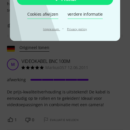
het oprollen, maar dat is niet ongebruikelijk voor andere
soorten kabels.
Cookies afwijzen
verdere informatie
2
0
EVALUATIE MELDEN
·
Impressum
Privacy policy
Origineel tonen
VIDEOKABEL BNC 100M
M
Markus057 12.06.2011
afwerking
De prijs-kwaliteitverhouding is uitstekend! De kabel is
eenvoudig op te rollen en te geleiden! Ideaal voor
videotoepassingen in combinatie met een camera!
1
0
EVALUATIE MELDEN