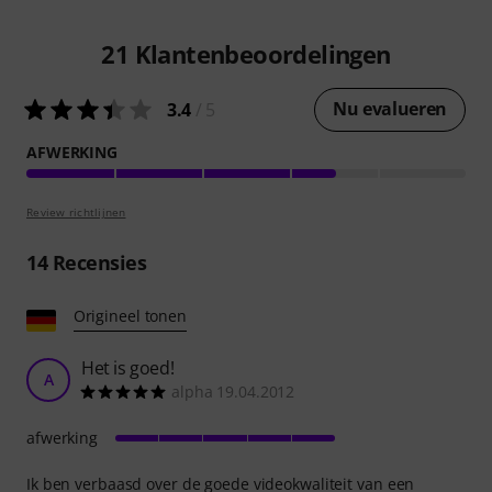
21
Klantenbeoordelingen
Nu evalueren
3.4
/ 5
AFWERKING
Review richtlijnen
14
Recensies
Origineel tonen
Het is goed!
A
alpha 19.04.2012
afwerking
Ik ben verbaasd over de goede videokwaliteit van een