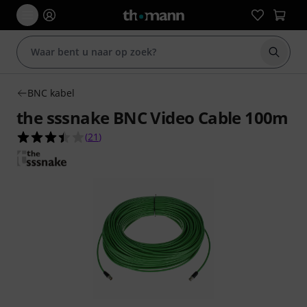
Zoek m
BNC kabel
the sssnake BNC Video Cable 100m
3.4 van de 5 sterren van 21 klantbeoordelingen
(
21
)