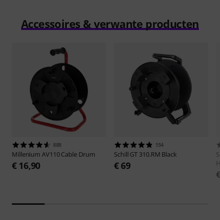
Accessoires & verwante producten
888
154
Millenium
AV110 Cable Drum
Schill
GT 310.RM Black
S
H
€ 16,90
€ 69