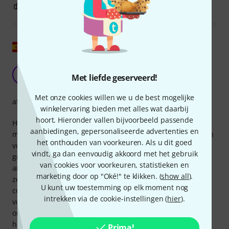
1
0
EVALUATIE MELDEN
Origineel tonen
Gewoonweg perfect
PT
Met liefde geserveerd!
Pedro Telmo 02.04.2013
Met onze cookies willen we u de best mogelijke
afwerking
winkelervaring bieden met alles wat daarbij
hoort. Hieronder vallen bijvoorbeeld passende
Hoewel ik normaal gesproken zelf mijn kabels krimp en
aanbiedingen, gepersonaliseerde advertenties en
maak, is het een waar genot om een kabel te kunnen kopen
het onthouden van voorkeuren. Als u dit goed
voor een vergelijkbare prijs met zo'n goede afwerking. Het
vindt, ga dan eenvoudig akkoord met het gebruik
grootste voordeel dat ik in deze kabel zie ten opzichte van
van cookies voor voorkeuren, statistieken en
andere is misschien wel de kneedbaarheid van de vlecht
marketing door op "Oké!" te klikken. (
show all
).
zelf. Bovendien helpen de plastic dopjes op de
U kunt uw toestemming op elk moment nog
connectorkoppen om verdraaiing bij de aansluitpunten te
intrekken via de cookie-instellingen (
hier
).
voorkomen. Zoals altijd is een rol of veel geduld essentieel
om deze kabel op te rollen als je hem in goede staat wilt
houden. Hij draait erg snel, dus je moet voorzichtig zijn bij
Prima!