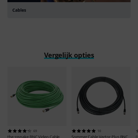
Cables
Vergelijk opties
69
10
the sssnake
BNC Video Cable
Sommer Cable
Vector Plus BNC
R