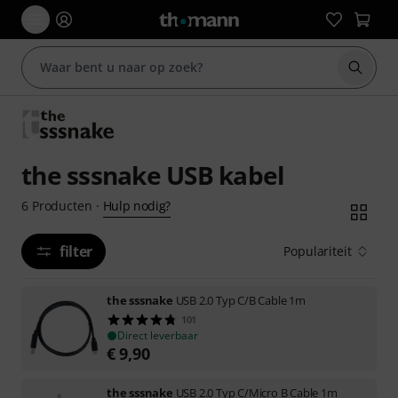
Zoek m
the sssnake USB kabel
Hulp nodig?
6
Producten
·
filter
Populariteit
the sssnake
USB 2.0 Typ C/B Cable 1m
101
Direct leverbaar
€
9,90
the sssnake
USB 2.0 Typ C/Micro B Cable 1m