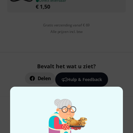
Direct leverbaar
€
1,50
Gratis verzending vanaf € 69
Alle prijzen incl. btw
Bevalt het wat u ziet?
Delen
Hulp & Feedback