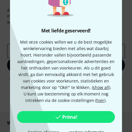
Thomann nieuwsbrief
Abonneer u op de Thomann-nieuwsbrief in het Engels en
met een beetje geluk kunt u een van
50 vouchers
ter
waarde van
50 €
per stuk winnen!
Inspirerende bijdragen
Met liefde geserveerd!
Aanbiedingen
Thomann-inzichten
Met onze cookies willen we u de best mogelijke
winkelervaring bieden met alles wat daarbij
E-Mail adres
*
hoort. Hieronder vallen bijvoorbeeld passende
aanbiedingen, gepersonaliseerde advertenties en
Registreer nu
het onthouden van voorkeuren. Als u dit goed
vindt, ga dan eenvoudig akkoord met het gebruik
Door op "Registreer nu" te klikken, gaat u akkoord met het ontvangen
van cookies voor voorkeuren, statistieken en
van e-mailreclame. U kunt zich op elk moment afmelden. Meer
marketing door op "Oké!" te klikken. (
show all
).
informatie over de nieuwsbrief vindt u in onze
richtlijn
gegevensbescherming
.
U kunt uw toestemming op elk moment nog
intrekken via de cookie-instellingen (
hier
).
* Benodigd
Prima!
Winkel en betaal veilig