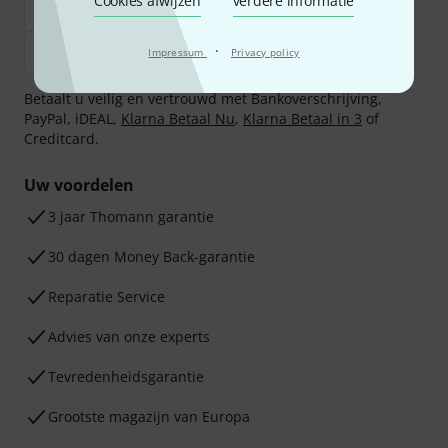
Cookies afwijzen
verdere informatie
·
Impressum
Privacy policy
Betaalt u veilig en vertrouwd met Bankoverschrijving,
PayPal, iDEAL,
Klarna Betaal Nu
,
Klarna Betaal in 3
of
Creditcard.
Uw voordelen
3 jaar Thomann garantie
30 dagen Money Back-garantie
Reparatie Service
Advies van onze experts
Tevredenheidsgarantie
Grootste magazijn van Europa