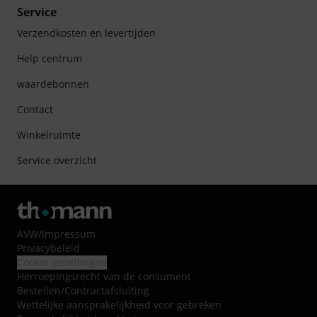
Service
Verzendkosten en levertijden
Help centrum
waardebonnen
Contact
Winkelruimte
Service overzicht
AVW
/
Impressum
Privacybeleid
Cookie instellingen
Herroepingsrecht van de consument
Bestellen/Contractafsluiting
Wettelijke aansprakelijkheid voor gebreken