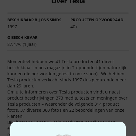
Over Tesla
BESCHIKBAAR BIJ ONS SINDS
PRODUCTEN OP VOORRAAD
1997
40+
Ø BESCHIKBAAR
87.47% (1 jaar)
Momenteel hebben we 41 Tesla producten 41 direct
beschikbaar in ons magazijn in Treppendorf (en natuurlijk
kunnen die ook worden getest in onze shop) . We hebben
Tesla producten verkocht sinds 1997 dus gedurende meer
dan 29 jaren.
Om u te informeren over Tesla producten vindt u naast
product beschrijvingen 373 media, tests en meningen over
Tesla producten – waaronder de volgende 314 product
foto’s, 37 diverse 360 foto’s en 22 beoordelingen van onze
klanten.
Bij Thomann koopt u Tesla producten goedkoper dan
elders. In de afgelopen drie maanden reduceerden we de
prijzen 17 van deze fabrikant zijn producten.