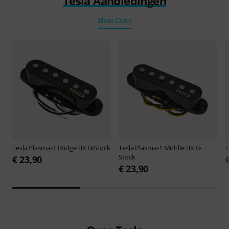
Tesla Aanbiedingen
Blow-Outs
Tesla
Plasma-1 Bridge BK B-Stock
Tesla
Plasma-1 Middle BK B-
T
Stock
€ 23,90
€ 23,90