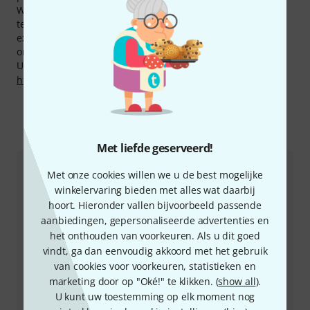
We bieden voor Tesla producten ook onze 30 dagen geld-
terug-garantie, drie jaar Thomann garantie en nog meer
extra services zoals gekwalificeerde specialisten , service
on site etc.
U kunt meer informatie over de fabrikant vinden op
http://www.tesla-pickups.com
Zo kunt u ons contacteren
Met liefde geserveerd!
Klantenservice Nederland
Met onze cookies willen we u de best mogelijke
winkelervaring bieden met alles wat daarbij
hoort. Hieronder vallen bijvoorbeeld passende
aanbiedingen, gepersonaliseerde advertenties en
het onthouden van voorkeuren. Als u dit goed
vindt, ga dan eenvoudig akkoord met het gebruik
van cookies voor voorkeuren, statistieken en
+49-9546-9223-643
marketing door op "Oké!" te klikken. (
show all
).
U kunt uw toestemming op elk moment nog
Onze klantenservice helpt u graag bij al uw vragen of