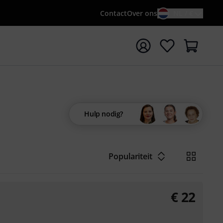
Contact
Over ons
NL / €
 met zoekterm {searchTerm}
Hulp nodig?
Populariteit
€
22