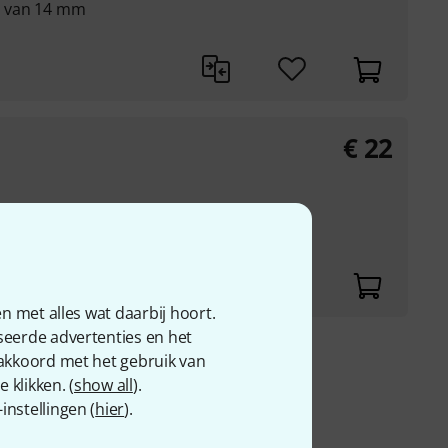
r van 14 mm
€
22
eter van 8,0 mm
n met alles wat daarbij hoort.
seerde advertenties en het
 akkoord met het gebruik van
 69
 klikken. (
show all
).
nstellingen (
hier
).