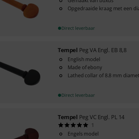
Gemaakt van buxus
Opgedraaide kraag met een d
Direct leverbaar
Tempel
Peg VA Engl. EB 8,8
English model
Made of ebony
Lathed collar of 8.8 mm diame
Direct leverbaar
Tempel
Peg VC Engl. PL 14
1
Engels model