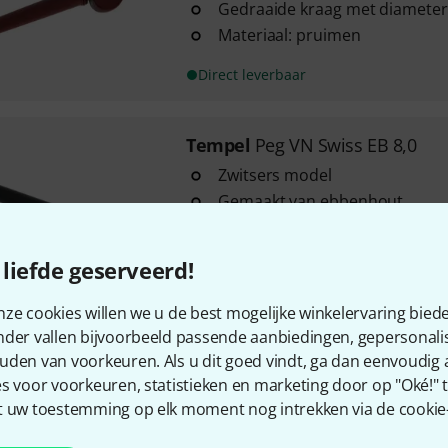
Gedraaide kraag met diamete
Materiaal: pruimen
Direct leverbaar
Tempel
Peg VN Swiss EB 8,0
Zwitsers model
Gemaakt van ebbenhout
Gedraaide kraag met een diam
liefde geserveerd!
Direct leverbaar
ze cookies willen we u de best mogelijke winkelervaring biede
nder vallen bijvoorbeeld passende aanbiedingen, gepersonali
uden van voorkeuren. Als u dit goed vindt, ga dan eenvoudig
Gratis verzending vanaf €
s voor voorkeuren, statistieken en marketing door op "Oké!" te
Alle prijzen incl. btw
 uw toestemming op elk moment nog intrekken via de cookie-i