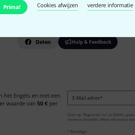
Cookies afwijzen
verdere informatie
Prima!
Bevalt het wat u ziet?
Delen
Hulp & Feedback
n het Engels en met een
E-Mail adres
*
er waarde van
50 €
per
Door op "Registreer nu" te klikken, gaa
moment afmelden. Meer informatie over 
* Benodigd