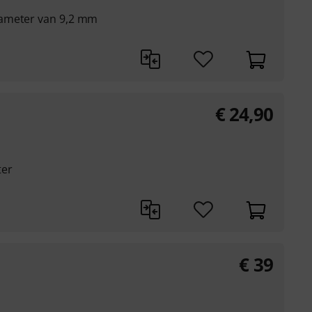
iameter van 9,2 mm
€
24,90
ter
€
39