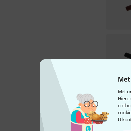
Met 
Met on
Hiero
ontho
cookie
U kunt