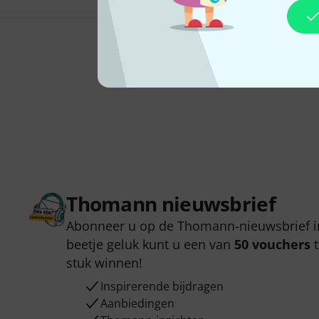
Thomann nieuwsbrief
Abonneer u op de Thomann-nieuwsbrief i
beetje geluk kunt u een van
50 vouchers
t
stuk winnen!
Inspirerende bijdragen
Aanbiedingen