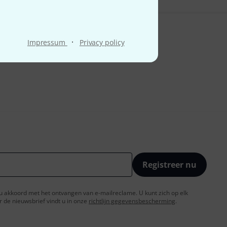
·
Impressum
Privacy policy
Registreer nu
t u akkoord met het ontvangen van e-mailreclame. U kunt zich op elk
de nieuwsbrief vindt u in onze
richtlijn gegevensbescherming
.