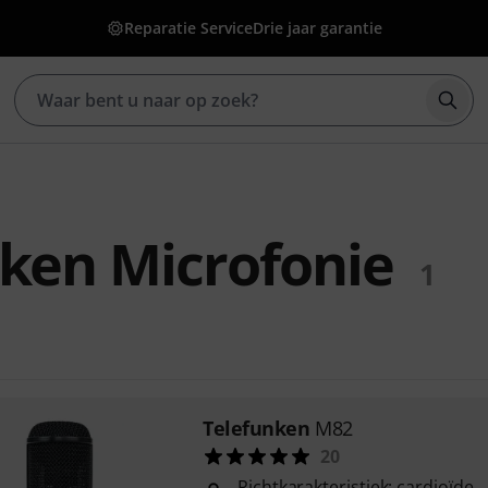
Reparatie Service
Drie jaar garantie
Zoek
ken Microfonie
1
Telefunken
M82
20
Richtkarakteristiek: cardioïde