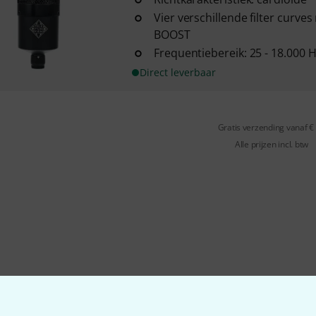
Vier verschillende filter curv
BOOST
Frequentiebereik: 25 - 18.000 
Direct leverbaar
Gratis verzending vanaf €
Alle prijzen incl. btw