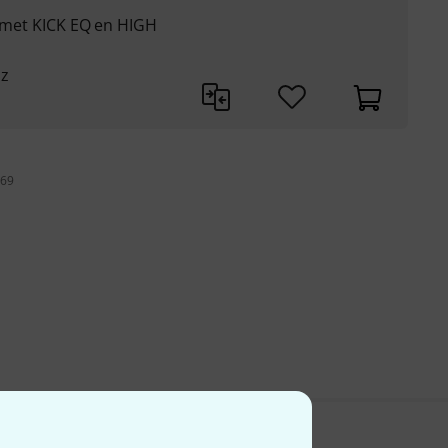
es met KICK EQ en HIGH
Hz
 69