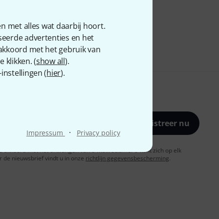
n met alles wat daarbij hoort.
seerde advertenties en het
 akkoord met het gebruik van
 klikken. (
show all
).
nstellingen (
hier
).
Registreer nu
·
Impressum
Privacy policy
t u akkoord met het ontvangen van e-mailreclame. U kunt zich op elk
de nieuwsbrief vindt u in onze
richtlijn gegevensbescherming
.