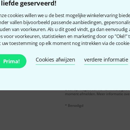
Bevalt het wat u ziet?
liefde geserveerd!
ze cookies willen we u de best mogelijke winkelervaring biede
Delen
Hulp & Feedback
nder vallen bijvoorbeeld passende aanbiedingen, gepersonali
uden van voorkeuren. Als u dit goed vindt, ga dan eenvoudig
s voor voorkeuren, statistieken en marketing door op "Oké!" te
 uw toestemming op elk moment nog intrekken via de cookie-i
Cookies afwijzen
verdere informatie
Prima!
n het Engels en met een
E-Mail adres
*
er waarde van
50 €
per
Door op "Registreer nu" te klikken, gaa
moment afmelden. Meer informatie over 
* Benodigd