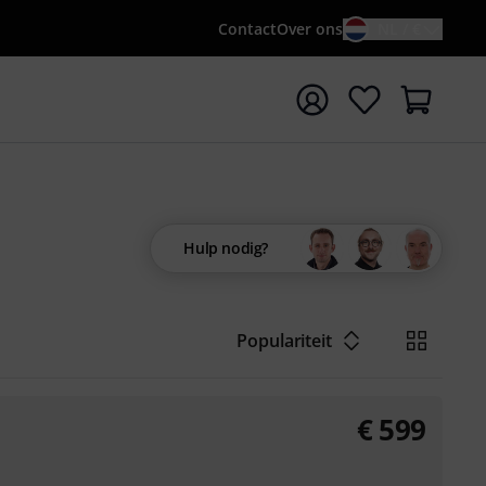
Contact
Over ons
NL / €
 met zoekterm {searchTerm}
Hulp nodig?
Populariteit
€
599