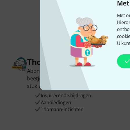
Met 
Met on
Hiero
ontho
cookie
U kunt
Thomann nieuwsbrief
Abonneer u op de Thomann-nieuwsbrief i
beetje geluk kunt u een van
50 vouchers
t
stuk winnen!
Inspirerende bijdragen
Aanbiedingen
Thomann-inzichten