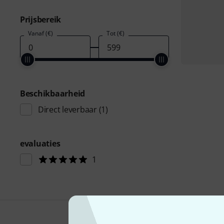
Prijsbereik
Vanaf (€)
Tot (€)
Beschikbaarheid
Direct leverbaar
(1)
evaluaties
1