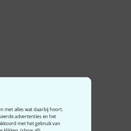
n met alles wat daarbij hoort.
seerde advertenties en het
 akkoord met het gebruik van
 klikken. (
show all
).