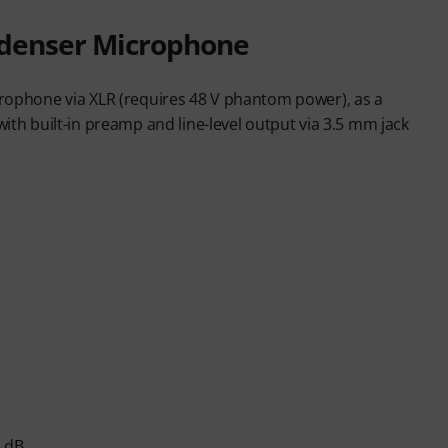
ndenser Microphone
icrophone via XLR (requires 48 V phantom power), as a
h built-in preamp and line-level output via 3.5 mm jack
8 dB