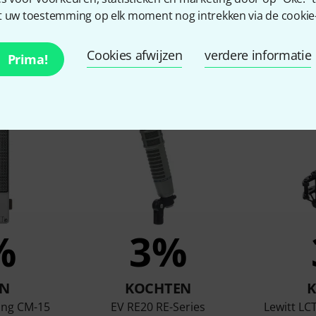
 uw toestemming op elk moment nog intrekken via de cookie-i
Cookies afwijzen
verdere informatie
Prima!
ten die dit product bekeke
%
3%
N
KOCHTEN
ing CM-15
EV RE20 RE-Series
Lewitt LC