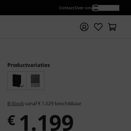
Contact
Over ons
NL / €
 met zoekterm {searchTerm}
Productvariaties
B-Stock
vanaf € 1.029 beschikbaar
1.199
€