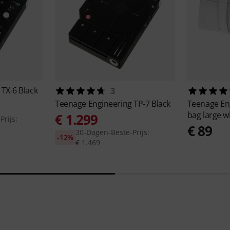
g
TX-6 Black
3
Teenage Engineering
TP-7 Black
Teenage En
bag large w
€ 1.299
rijs:
€ 89
30-Dagen-Beste-Prijs:
-12%
€ 1.469