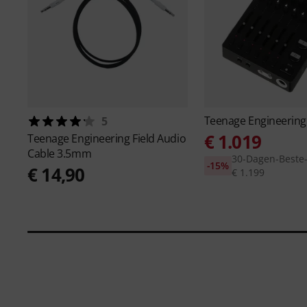
Teenage Engineerin
5
€ 1.019
Teenage Engineering
Field Audio
Cable 3.5mm
30-Dagen-Beste-P
-15%
€ 14,90
€ 1.199