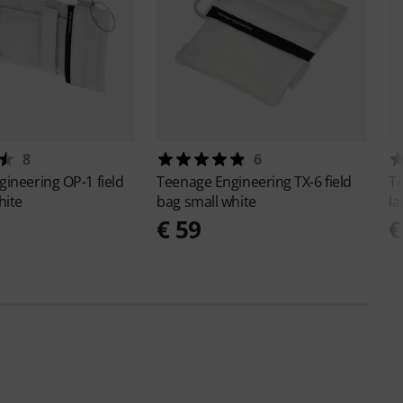
8
6
gineering
OP-1 field
Teenage Engineering
TX-6 field
T
hite
bag small white
la
€ 59
€