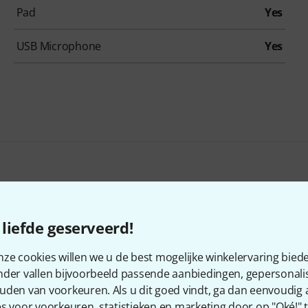
Pad
Yes
USB Microphone
Yes
Teenage Engineering CM-15 Black B-Stock
Kan lichte gebruikssporen bevatten
liefde geserveerd!
€ 1.029
ze cookies willen we u de best mogelijke winkelervaring biede
nder vallen bijvoorbeeld passende aanbiedingen, gepersonali
uden van voorkeuren. Als u dit goed vindt, ga dan eenvoudig
s voor voorkeuren, statistieken en marketing door op "Oké!" te