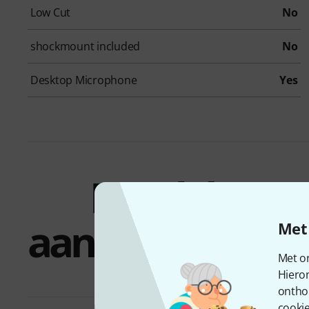
Low Cut
No
shockmount included
No
Desktop Microphone
Yes
Bundels &
aanbiedingen
Met 
Met on
Hiero
ontho
cookie