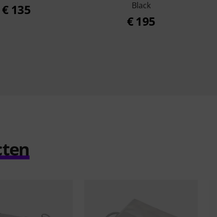
Black
€ 135
€ 195
cten