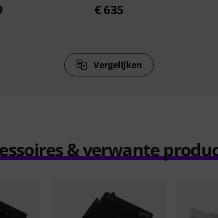
9
€ 635
Vergelijken
essoires & verwante produ