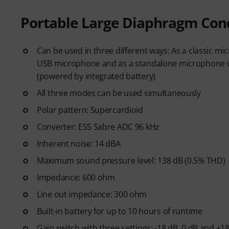
Portable Large Diaphragm Co
Can be used in three different ways: As a classic m
USB microphone and as a standalone microphone wit
(powered by integrated battery)
All three modes can be used simultaneously
Polar pattern: Supercardioid
Converter: ESS Sabre ADC 96 kHz
Inherent noise: 14 dBA
Maximum sound pressure level: 138 dB (0.5% THD)
Impedance: 600 ohm
Line out impedance: 300 ohm
Built-in battery for up to 10 hours of runtime
Gain switch with three settings: -18 dB, 0 dB and +1