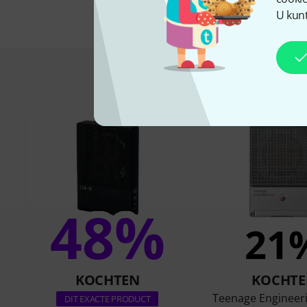
U kunt
Dit is wat klan
48%
21
KOCHTEN
KOCHTE
Teenage Engineer
DIT EXACTE PRODUCT