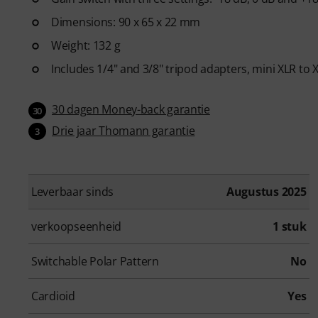
Dimensions: 90 x 65 x 22 mm
Weight: 132 g
Includes 1/4" and 3/8" tripod adapters, mini XLR to 
30 dagen Money-back garantie
30
Drie jaar Thomann garantie
3
Leverbaar sinds
Augustus 2025
verkoopseenheid
1 stuk
Switchable Polar Pattern
No
Cardioid
Yes