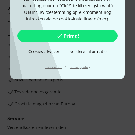
marketing door op "Oké!" te klikken. (
show all
).
Betaalt u veilig en vertrouwd met Bankoverschrijving,
U kunt uw toestemming op elk moment nog
PayPal, iDEAL,
Klarna Betaal Nu
,
Klarna Betaal in 3
of
intrekken via de cookie-instellingen (
hier
).
Creditcard.
Uw voordelen
Prima!
3 jaar Thomann garantie
Cookies afwijzen
verdere informatie
30 dagen Money Back-garantie
·
Reparatie Service
Impressum
Privacy policy
Advies van onze experts
Tevredenheidsgarantie
Grootste magazijn van Europa
Service
Verzendkosten en levertijden