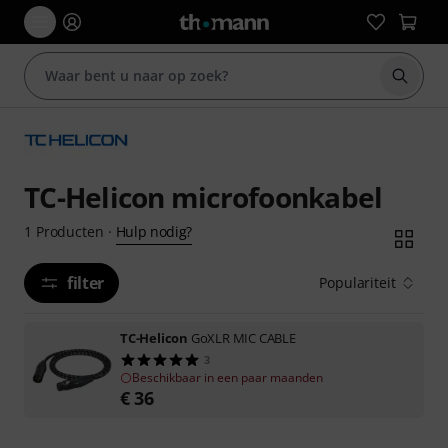
Zoek m
TC-Helicon microfoonkabel
Hulp nodig?
1
Producten
·
filter
Populariteit
TC-Helicon
GoXLR MIC CABLE
3
Beschikbaar in een paar maanden
€
36