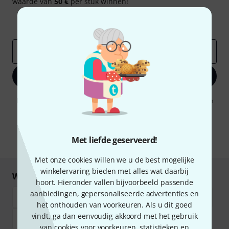
waarde van
50 €
per stuk winnen!
Inspirerende bijdragen
Aanbiedingen
Thomann-inzichten
E-Mail adres
*
Registreer nu
Door op "Registreer nu" te klikken, gaat u akkoord met het ontvangen
van e-mailreclame. U kunt zich op elk moment afmelden. Meer
informatie over de nieuwsbrief vindt u in onze
richtlijn
gegevensbescherming
.
Met liefde geserveerd!
* Benodigd
Met onze cookies willen we u de best mogelijke
winkelervaring bieden met alles wat daarbij
Winkel en betaal veilig
hoort. Hieronder vallen bijvoorbeeld passende
aanbiedingen, gepersonaliseerde advertenties en
het onthouden van voorkeuren. Als u dit goed
vindt, ga dan eenvoudig akkoord met het gebruik
van cookies voor voorkeuren, statistieken en