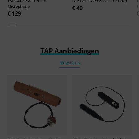
TAP
AKO-P Accordion
TAP
BCE-27 Bass / Cello Pickup
Microphone
T
€ 40
€ 129
TAP Aanbiedingen
Blow-Outs