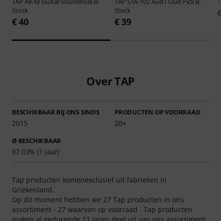
TAP
AK-M Guitar Soundhole B-
TAP
STA-102 Aud / Oud Pick B-
Stock
Stock
€ 40
€ 39
Over TAP
BESCHIKBAAR BIJ ONS SINDS
PRODUCTEN OP VOORRAAD
2015
20+
Ø BESCHIKBAAR
97.03% (1 jaar)
Tap producten komenexclusief uit fabrieken in
Griekenland.
Op dit moment hebben we 27 Tap producten in ons
assortiment - 27 waarvan op voorraad . Tap producten
maken al gedurende 11 jaren deel uit van ons assortiment.