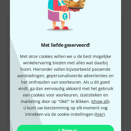
Zo kunt u ons contacteren
Klantenservice Nederland
Met liefde geserveerd!
Met onze cookies willen we u de best mogelijke
winkelervaring bieden met alles wat daarbij
+49-9546-9223-643
hoort. Hieronder vallen bijvoorbeeld passende
aanbiedingen, gepersonaliseerde advertenties en
Onze klantenservice helpt u graag bij al uw vragen of
het onthouden van voorkeuren. Als u dit goed
problemen.
vindt, ga dan eenvoudig akkoord met het gebruik
van cookies voor voorkeuren, statistieken en
Houd uw klantnummer bij de hand
marketing door op "Oké!" te klikken. (
show all
).
U kunt uw toestemming op elk moment nog
Openingstijden (CEST - Midden-
intrekken via de cookie-instellingen (
hier
).
Europese zomertijd)
Prima!