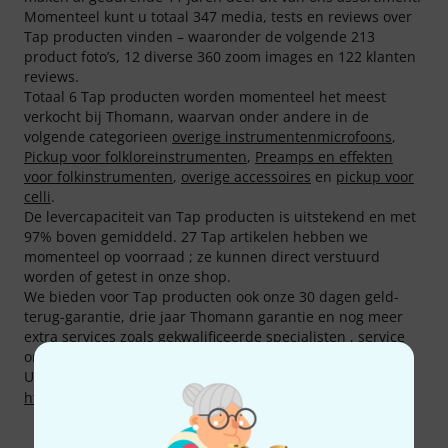
Momenteel kunt u totaal 347 media, tests en reviews over
Tap producten vinden – waaronder de volgende 213
product foto’s, 12 diverse 360 zoom images en 122 klanten
reviews.
Totaal 6 Tap producten worden momenteel het meest
verkocht bij Thomann, waarvan onder andere in de
volgende categorieen
overige instrumentenmicrofoons
,
Pickup voor folkloreinstrumenten
,
Preamps en effekten
voor folkinstrumenten
,
overige accessoires
en
pickup voor
celli
.
De levercapaciteit van Tap producten is uitstekend en met
97% boven gemiddeld. 27 Tap artikelen hebben we
momenteel op voorraad ; ze kunnen direct verstuurd
worden of getest in onze shop.
We bieden voor Tap producten ook onze 30 dagen geld-
terug-garantie, drie jaar Thomann garantie en nog meer
extra services zoals gekwalificeerde specialisten , service
on site etc.
U kunt meer informatie over de fabrikant vinden op
http://www.tap.com.gr