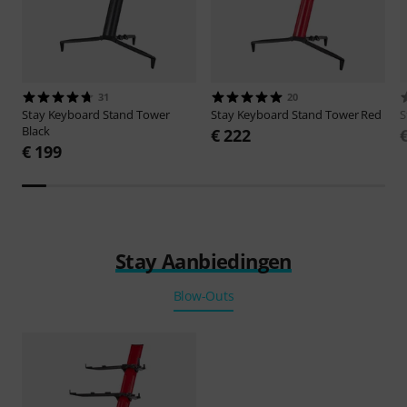
31
20
Stay
Keyboard Stand Tower
Stay
Keyboard Stand Tower Red
S
Black
€ 222
€ 199
Stay Aanbiedingen
Blow-Outs