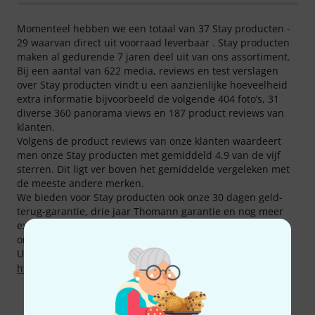
Momenteel hebben we een totaal van 37 Stay producten -
29 waarvan direct uit voorraad leverbaar . Stay producten
maken al gedurende 7 jaren deel uit van ons assortiment.
Bij een aantal van 622 media, reviews en test verslagen
over Stay producten vindt u een aanzienlijke hoeveelheid
extra informatie bijvoorbeeld de volgende 404 foto’s, 31
diverse 360 panorama views en 187 product reviews van
klanten.
Volgens de product reviews van onze klanten waardeert
men onze Stay producten met gemiddeld 4.9 van de vijf
sterren. Dit ligt ver boven het gemiddelde vergeleken met
de meeste andere merken.
We bieden voor Stay producten ook onze 30 dagen geld-
terug-garantie, drie jaar Thomann garantie en nog meer
extra services zoals gekwalificeerde specialisten , service
on site etc.
U kunt meer informatie over de fabrikant vinden op
http://www.staymusicstands.com