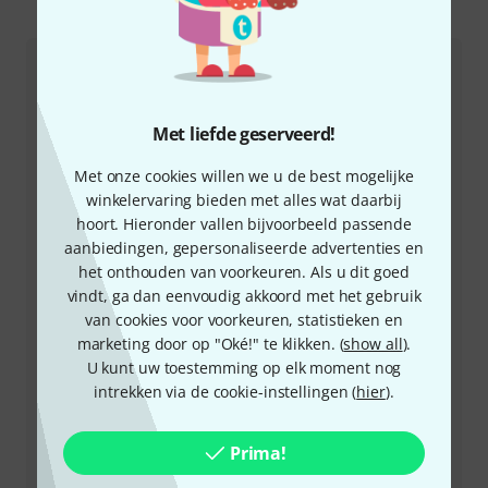
Zo kunt u ons contacteren
Klantenservice Nederland
Met liefde geserveerd!
Met onze cookies willen we u de best mogelijke
winkelervaring bieden met alles wat daarbij
+49-9546-9223-643
hoort. Hieronder vallen bijvoorbeeld passende
aanbiedingen, gepersonaliseerde advertenties en
Onze klantenservice helpt u graag bij al uw vragen of
het onthouden van voorkeuren. Als u dit goed
problemen.
vindt, ga dan eenvoudig akkoord met het gebruik
van cookies voor voorkeuren, statistieken en
marketing door op "Oké!" te klikken. (
show all
).
Houd uw klantnummer bij de hand
U kunt uw toestemming op elk moment nog
intrekken via de cookie-instellingen (
hier
).
Openingstijden (CEST - Midden-
Europese zomertijd)
Prima!
Regel dat we u terugbellen