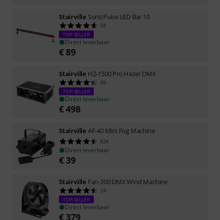
Stairville
SonicPulse LED Bar 10
58
TOP-SELLER
Direct leverbaar
€
89
Stairville
HZ-1500 Pro Hazer DMX
80
TOP-SELLER
Direct leverbaar
€
498
Stairville
AF-40 Mini Fog Machine
834
Direct leverbaar
€
39
Stairville
Fan-200 DMX Wind Machine
24
TOP-SELLER
Direct leverbaar
€
379