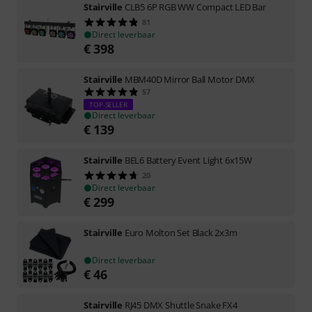
Stairville
CLB5 6P RGB WW Compact LED Bar
81
Direct leverbaar
€
398
Stairville
MBM40D Mirror Ball Motor DMX
57
TOP-SELLER
Direct leverbaar
€
139
Stairville
BEL6 Battery Event Light 6x15W
20
Direct leverbaar
€
299
Stairville
Euro Molton Set Black 2x3m
Direct leverbaar
€
46
Stairville
RJ45 DMX Shuttle Snake FX4