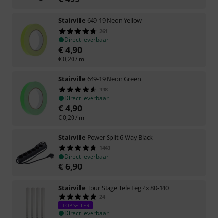
Stairville
649-19 Neon Yellow
261
Direct leverbaar
€
4,90
€
0,20
/ m
Stairville
649-19 Neon Green
338
Direct leverbaar
€
4,90
€
0,20
/ m
Stairville
Power Split 6 Way Black
1443
Direct leverbaar
€
6,90
Stairville
Tour Stage Tele Leg 4x 80-140
24
TOP-SELLER
Direct leverbaar