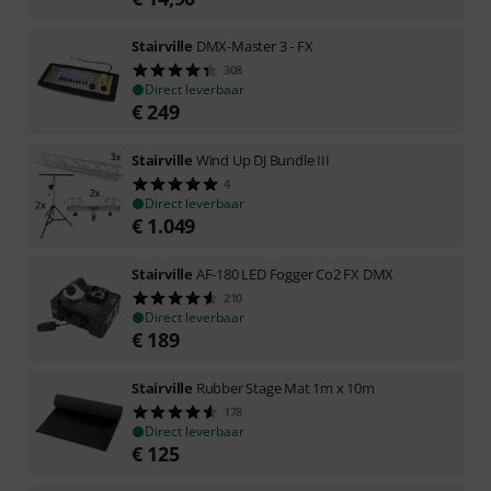
Stairville
DMX-Master 3 - FX
308
Direct leverbaar
€
249
Stairville
Wind Up DJ Bundle III
4
Direct leverbaar
€
1.049
Stairville
AF-180 LED Fogger Co2 FX DMX
210
Direct leverbaar
€
189
Stairville
Rubber Stage Mat 1m x 10m
178
Direct leverbaar
€
125