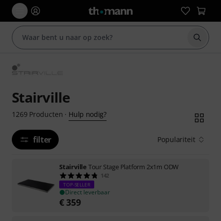
Zoek m
Stairville
Hulp nodig?
1269
Producten
·
filter
Populariteit
Stairville
Tour Stage Platform 2x1m ODW
142
TOP-SELLER
Direct leverbaar
€
359