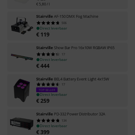
€
5,80
/ l
Stairville
AF-150 DMX Fog Machine
506
Direct leverbaar
€
119
Stairville
Show Bar Pro 16x10W RGBAW IP65
17
Direct leverbaar
€
444
Stairville
BEL4 Battery Event Light 4x15W
17
TOP-SELLER
Direct leverbaar
€
259
Stairville
PD-332 Power Distributor 32A
134
Direct leverbaar
€
399