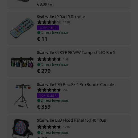
€
0,09
/ m
Stairville
IP Bar IR Remote
1110
TOP-SELLER
Direct leverbaar
€
11
Stairville
CLB5 RGB WW Compact LED Bar 5
134
Direct leverbaar
€
279
Stairville
LED BossFx-1 Pro Bundle Comple
276
TOP-SELLER
Direct leverbaar
€
359
Stairville
LED Flood Panel 150 40° RGB
1716
Direct leverbaar