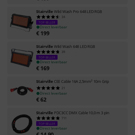
Stairville
Wild Wash Pro 648 LED RGB
34
TOP-SELLER
Direct leverbaar
€
199
Stairville
Wild Wash 648 LED RGB
39
TOP-SELLER
Direct leverbaar
€
169
Stairville
CEE Cable 16A 2,5mm² 10m Grip
21
Direct leverbaar
€
62
Stairville
PDC3CC DMX Cable 10,0 m 3 pin
711
TOP-SELLER
Direct leverbaar
€
14,90