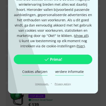
€
75
winkelervaring bieden met alles wat daarbij
hoort. Hieronder vallen bijvoorbeeld passende
Stairville
Octagon Theater CW/WW 36x1W
aanbiedingen, gepersonaliseerde advertenties en
120
het onthouden van voorkeuren. Als u dit goed
Direct leverbaar
€
119
vindt, ga dan eenvoudig akkoord met het gebruik
van cookies voor voorkeuren, statistieken en
Stairville
xBrick HEX 16x8W RGBAW UV
marketing door op "Oké!" te klikken. (
show all
).
U kunt uw toestemming op elk moment nog
24
Direct leverbaar
intrekken via de cookie-instellingen (
hier
).
€
198
Prima!
Stairville
Spannfix Ø 4mm Black 250 pcs.
19
TOP-SELLER
Cookies afwijzen
verdere informatie
Direct leverbaar
€
149
·
Impressum
Privacy policy
Stairville
LED Vintage Bowl 30 RGBA DMX
47
TOP-SELLER
Direct leverbaar
€
139