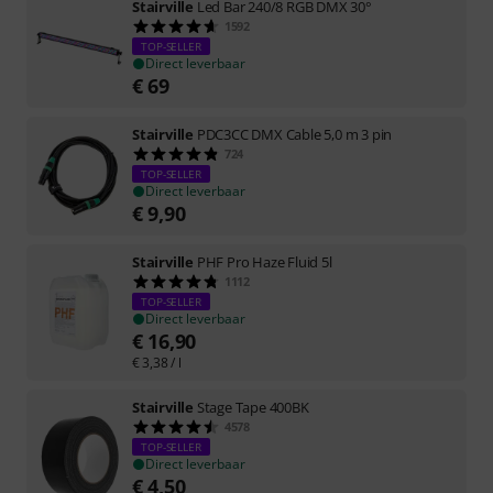
Stairville
Led Bar 240/8 RGB DMX 30°
1592
TOP-SELLER
Direct leverbaar
€
69
Stairville
PDC3CC DMX Cable 5,0 m 3 pin
724
TOP-SELLER
Direct leverbaar
€
9,90
Stairville
PHF Pro Haze Fluid 5l
1112
TOP-SELLER
Direct leverbaar
€
16,90
€
3,38
/ l
Stairville
Stage Tape 400BK
4578
TOP-SELLER
Direct leverbaar
€
4,50