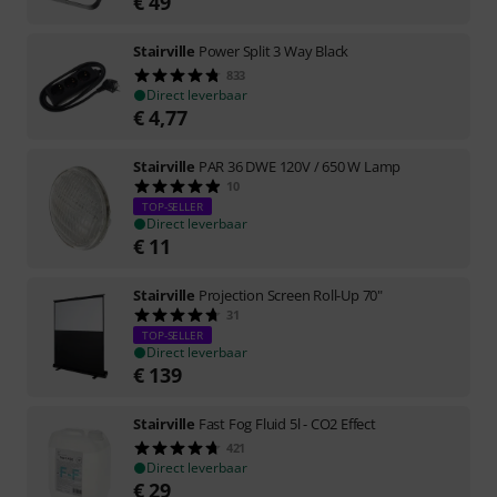
€
49
Stairville
Power Split 3 Way Black
833
Direct leverbaar
€
4,77
Stairville
PAR 36 DWE 120V / 650 W Lamp
10
TOP-SELLER
Direct leverbaar
€
11
Stairville
Projection Screen Roll-Up 70"
31
TOP-SELLER
Direct leverbaar
€
139
Stairville
Fast Fog Fluid 5l - CO2 Effect
421
Direct leverbaar
€
29