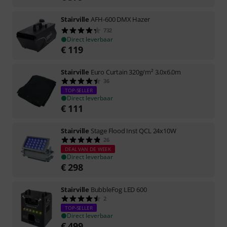
Stairville
AFH-600 DMX Hazer
732
Direct leverbaar
€
119
Stairville
Euro Curtain 320g/m² 3.0x6.0m
36
TOP-SELLER
Direct leverbaar
€
111
Stairville
Stage Flood Inst QCL 24x10W
26
DEAL VAN DE WEEK
Direct leverbaar
€
298
Stairville
BubbleFog LED 600
2
TOP-SELLER
Direct leverbaar
€
499