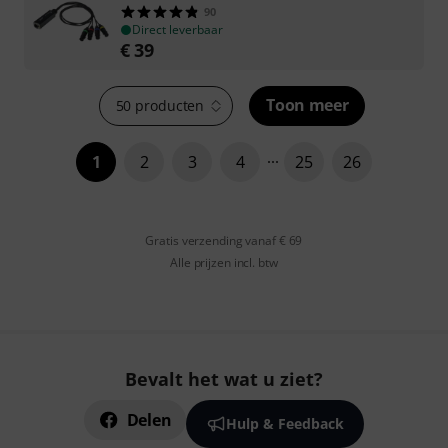
90
Direct leverbaar
€
39
Toon meer
50 producten
1
2
3
4
25
26
Gratis verzending vanaf € 69
Alle prijzen incl. btw
Bevalt het wat u ziet?
Delen
Hulp & Feedback