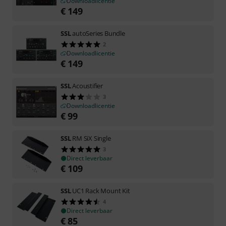
Downloadlicentie
€
149
SSL
autoSeries Bundle
2
Downloadlicentie
€
149
SSL
Acoustifier
3
Downloadlicentie
€
99
SSL
RM SiX Single
3
Direct leverbaar
€
109
SSL
UC1 Rack Mount Kit
4
Direct leverbaar
€
85