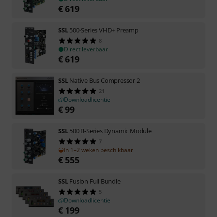
€
619
SSL
500-Series VHD+ Preamp
8
Direct leverbaar
€
619
SSL
Native Bus Compressor 2
21
Downloadlicentie
€
99
SSL
500 B-Series Dynamic Module
7
In 1–2 weken beschikbaar
€
555
SSL
Fusion Full Bundle
5
Downloadlicentie
€
199