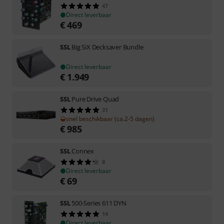
47
Direct leverbaar
€
469
SSL
Big SiX Decksaver Bundle
Direct leverbaar
€
1.949
SSL
Pure Drive Quad
31
snel beschikbaar (ca.2-5 dagen)
€
985
SSL
Connex
8
Direct leverbaar
€
69
SSL
500-Series 611 DYN
14
Direct leverbaar