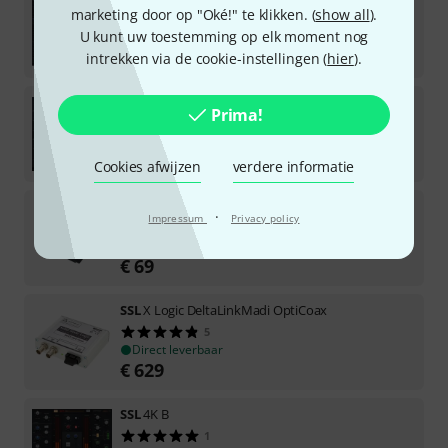
marketing door op "Oké!" te klikken. (
show all
).
2
U kunt uw toestemming op elk moment nog
Downloadlicentie
€
99
intrekken via de cookie-instellingen (
hier
).
SSL
4K E
Prima!
1
Downloadlicentie
€
169
Cookies afwijzen
verdere informatie
SSL
UF8 Rack Mount Kit
·
Impressum
Privacy policy
5
Direct leverbaar
€
69
SSL
X Logic DeltaLinkMadi OptiCoax
5
Direct leverbaar
€
629
SSL
4K B
1