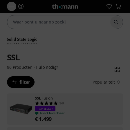
Zoek m
SSL
Hulp nodig?
96
Producten
·
filter
Populariteit
SSL
Fusion
147
TOP-SELLER
Direct leverbaar
€
1.499