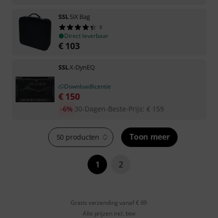
SSL
SiX Bag
8
Direct leverbaar
€
103
SSL
X-DynEQ
Downloadlicentie
€
150
-6%
30-Dagen-Beste-Prijs
:
€
159
Toon meer
50 producten
1
2
Gratis verzending vanaf € 69
Alle prijzen incl. btw