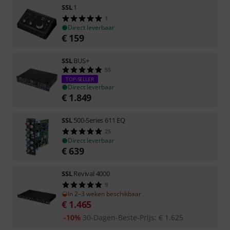
SSL
1
1
Direct leverbaar
€
159
SSL
BUS+
55
TOP-SELLER
Direct leverbaar
€
1.849
SSL
500-Series 611 EQ
25
Direct leverbaar
€
639
SSL
Revival 4000
9
In 2–3 weken beschikbaar
€
1.465
-10%
30-Dagen-Beste-Prijs
:
€
1.625