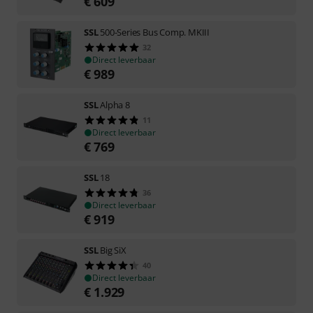
€
609
SSL
500-Series Bus Comp. MKIII
32
Direct leverbaar
€
989
SSL
Alpha 8
11
Direct leverbaar
€
769
SSL
18
36
Direct leverbaar
€
919
SSL
Big SiX
40
Direct leverbaar
€
1.929