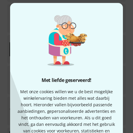
SSL
SiX
70
Direct leverbaar
€
1.139
SSL
Native X-EQ 2
12
Downloadlicentie
€
111
SSL
RM Big SiX
5
Met liefde geserveerd!
Direct leverbaar
€
98
Met onze cookies willen we u de best mogelijke
winkelervaring bieden met alles wat daarbij
SSL
UC1 Decksaver Bundle
hoort. Hieronder vallen bijvoorbeeld passende
aanbiedingen, gepersonaliseerde advertenties en
Direct leverbaar
het onthouden van voorkeuren. Als u dit goed
€
645
vindt, ga dan eenvoudig akkoord met het gebruik
van cookies voor voorkeuren, statistieken en
SSL
Meter Pro