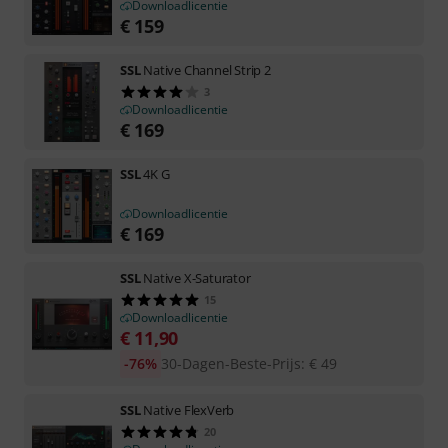
Downloadlicentie
€
159
SSL
Native Channel Strip 2
3
Downloadlicentie
€
169
SSL
4K G
Downloadlicentie
€
169
SSL
Native X-Saturator
15
Downloadlicentie
€
11,90
-76%
30-Dagen-Beste-Prijs
:
€
49
SSL
Native FlexVerb
20