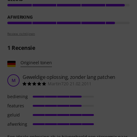
AFWERKING
Review richtlijnen
1
Recensie
Origineel tonen
Geweldige oplossing, zonder lang patchen
M
Martin720 21.02.2011
bediening
features
geluid
afwerking
Een ideale oplossing als je bijvoorbeeld een stereomix naar