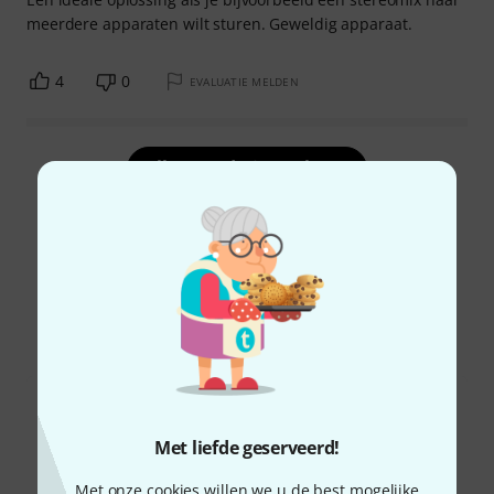
meerdere apparaten wilt sturen. Geweldig apparaat.
4
0
EVALUATIE MELDEN
Alle waarderingen lezen
Wist u?
Alle
Downloads
Met liefde geserveerd!
Met onze cookies willen we u de best mogelijke