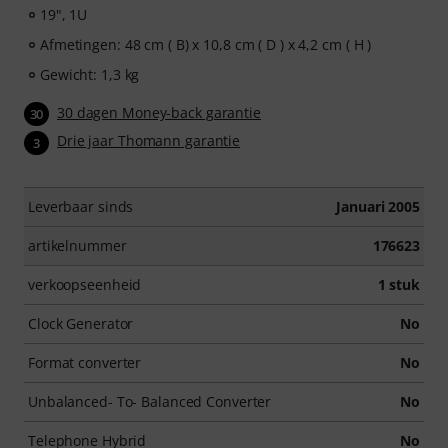
19", 1U
Afmetingen: 48 cm ( B) x 10,8 cm ( D ) x 4,2 cm ( H )
Gewicht: 1,3 kg
30 dagen Money-back garantie
30
Drie jaar Thomann garantie
3
Leverbaar sinds
Januari 2005
artikelnummer
176623
verkoopseenheid
1 stuk
Clock Generator
No
Format converter
No
Unbalanced- To- Balanced Converter
No
Telephone Hybrid
No