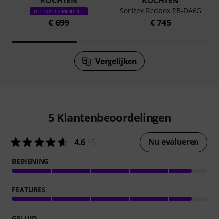
KOCHTEN
KOCHTEN
Sonifex Redbox RB-DA6G
DIT EXACTE PRODUCT
€ 699
€ 745
Vergelijken
5
Klantenbeoordelingen
Nu evalueren
4.6
/ 5
BEDIENING
FEATURES
GELUID