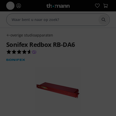
Zoek m
overige studioapparaten
Sonifex Redbox RB-DA6
4.6 van de 5 sterren van 5 klantbeoordelingen
(
5
)