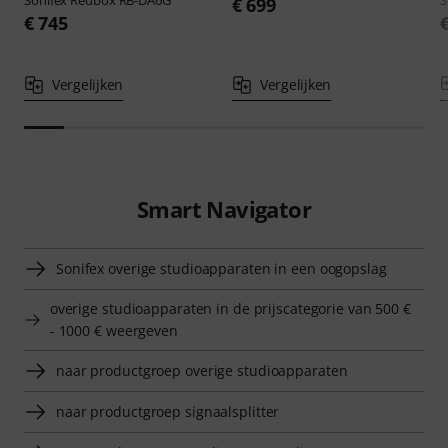
Sonifex
Redbox RB-DA6G
S
€ 699
€ 745
Vergelijken
Vergelijken
Smart Navigator
Sonifex overige studioapparaten in een oogopslag
overige studioapparaten in de prijscategorie van 500 €
- 1000 € weergeven
naar productgroep overige studioapparaten
naar productgroep signaalsplitter