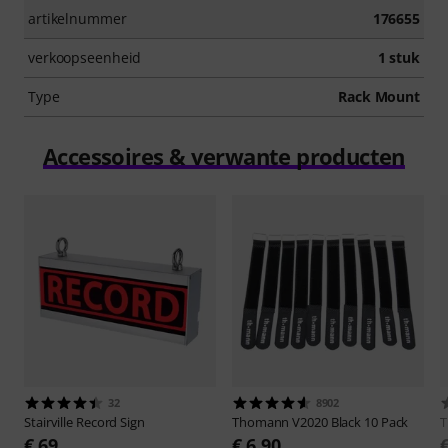
artikelnummer
176655
verkoopseenheid
1 stuk
Type
Rack Mount
Accessoires & verwante producten
32
8902
Stairville
Record Sign
Thomann
V2020 Black 10 Pack
€ 69
€ 6,90