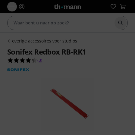
Zoek m
overige accessoires voor studios
Sonifex Redbox RB-RK1
4.3 van de 5 sterren van 3 klantbeoordelingen
(
3
)