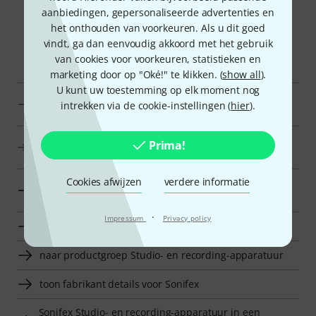
aanbiedingen, gepersonaliseerde advertenties en
het onthouden van voorkeuren. Als u dit goed
vindt, ga dan eenvoudig akkoord met het gebruik
Smart Navigator
van cookies voor voorkeuren, statistieken en
marketing door op "Oké!" te klikken. (
show all
).
U kunt uw toestemming op elk moment nog
Sonifex overige accessoires voor studio en recording in
intrekken via de cookie-instellingen (
hier
).
een oogopslag
overige accessoires voor studio en recording in de
Prima!
prijscategorie van 60 € - 80 € weergeven
Cookies afwijzen
verdere informatie
naar productgroep overige accessoires voor studio en
recording
·
Impressum
Privacy policy
naar productgroep accessoires voor studio
naar productgroep Studio- en recording-apparatuur
toon fabrikant details voor Sonifex
Sonifex Studio- en recording-apparatuur in een