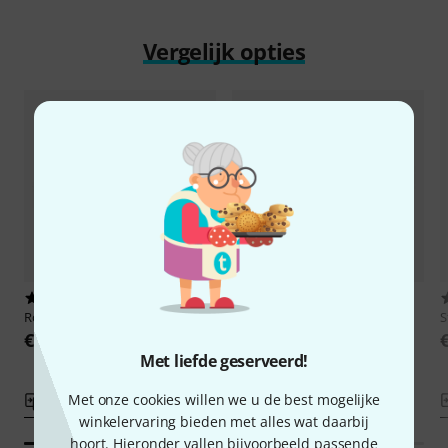
Vergelijk opties
2
3
Rode
VESA Mount
Elgato
Stream Deck Network
S
Dock
€ 50
€ 89
Met liefde geserveerd!
Met onze cookies willen we u de best mogelijke
Vergelijken
Vergelijken
winkelervaring bieden met alles wat daarbij
hoort. Hieronder vallen bijvoorbeeld passende