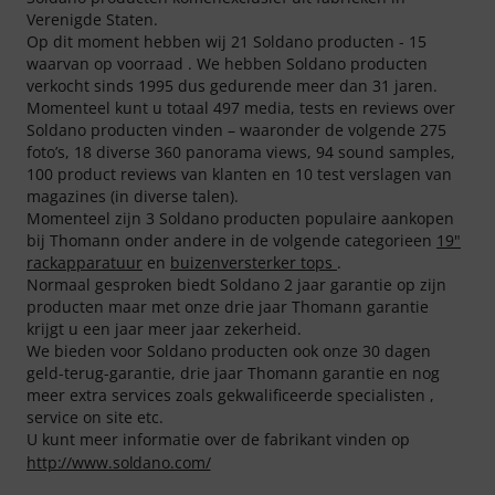
Verenigde Staten.
Op dit moment hebben wij 21 Soldano producten - 15
waarvan op voorraad . We hebben Soldano producten
verkocht sinds 1995 dus gedurende meer dan 31 jaren.
Momenteel kunt u totaal 497 media, tests en reviews over
Soldano producten vinden – waaronder de volgende 275
foto’s, 18 diverse 360 panorama views, 94 sound samples,
100 product reviews van klanten en 10 test verslagen van
magazines (in diverse talen).
Momenteel zijn 3 Soldano producten populaire aankopen
bij Thomann onder andere in de volgende categorieen
19"
rackapparatuur
en
buizenversterker tops
.
Normaal gesproken biedt Soldano 2 jaar garantie op zijn
producten maar met onze drie jaar Thomann garantie
krijgt u een jaar meer jaar zekerheid.
We bieden voor Soldano producten ook onze 30 dagen
geld-terug-garantie, drie jaar Thomann garantie en nog
meer extra services zoals gekwalificeerde specialisten ,
service on site etc.
U kunt meer informatie over de fabrikant vinden op
http://www.soldano.com/