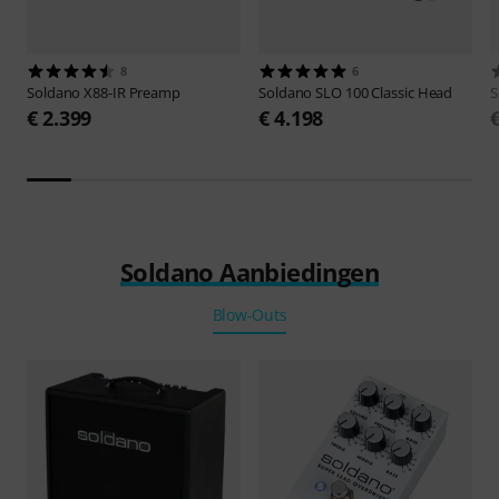
8
6
Soldano
X88-IR Preamp
Soldano
SLO 100 Classic Head
S
€ 2.399
€ 4.198
Soldano Aanbiedingen
Blow-Outs