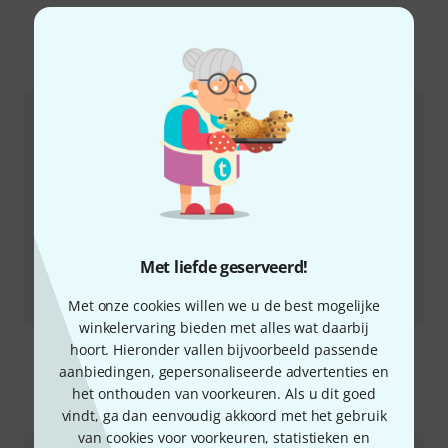
Meer over Soldano
Met liefde geserveerd!
Recensie
SLO Overdrive
Met onze cookies willen we u de best mogelijke
winkelervaring bieden met alles wat daarbij
hoort. Hieronder vallen bijvoorbeeld passende
aanbiedingen, gepersonaliseerde advertenties en
het onthouden van voorkeuren. Als u dit goed
Zo kunt u ons contacteren
vindt, ga dan eenvoudig akkoord met het gebruik
van cookies voor voorkeuren, statistieken en