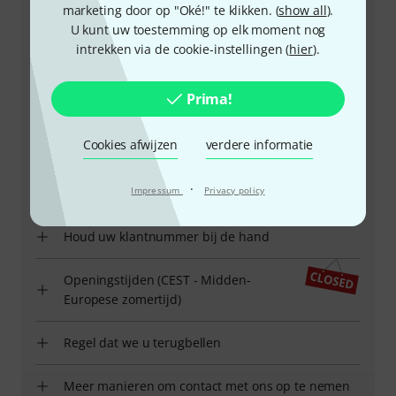
marketing door op "Oké!" te klikken. (
show all
).
Klantenservice Nederland
U kunt uw toestemming op elk moment nog
intrekken via de cookie-instellingen (
hier
).
Prima!
+49-9546-9223-643
Cookies afwijzen
verdere informatie
Onze klantenservice helpt u graag bij al uw vragen of
·
Impressum
Privacy policy
problemen.
Houd uw klantnummer bij de hand
Openingstijden (CEST - Midden-
Europese zomertijd)
Regel dat we u terugbellen
Meer manieren om contact met ons op te nemen