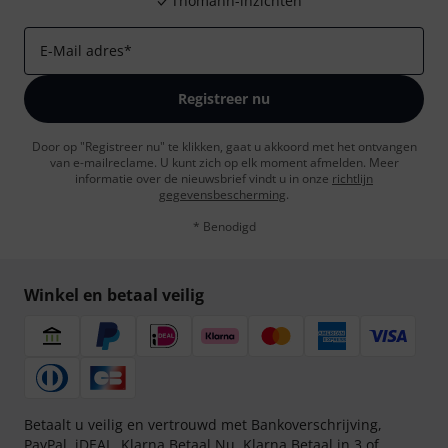
Thomann-inzichten
E-Mail adres
*
Registreer nu
Door op "Registreer nu" te klikken, gaat u akkoord met het ontvangen
van e-mailreclame. U kunt zich op elk moment afmelden. Meer
informatie over de nieuwsbrief vindt u in onze
richtlijn
gegevensbescherming
.
* Benodigd
Winkel en betaal veilig
Betaalt u veilig en vertrouwd met Bankoverschrijving,
PayPal, iDEAL,
Klarna Betaal Nu
,
Klarna Betaal in 3
of