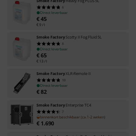
Smoke Factory
Heavy Fog PLUS 5L
6
Direct leverbaar
€
45
€
9
/ l
Smoke Factory
Scotty II Fog Fluid 5L
8
Direct leverbaar
€
65
€
13
/ l
Smoke Factory
XLR-Remote II
10
Direct leverbaar
€
82
Smoke Factory
Enterprise TC4
7
binnenkort beschikbaar (ca.1-2 weken)
€
1.690