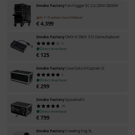
Smoke Factory
Fan Fogger EC 2.6 230V/2600W
In 7–9 weken beschikbaar
€
4.399
Smoke Factory
DMX it! DMX 512 Demultiplexer
2
Direct leverbaar
€
125
Smoke Factory
Case Data II/Captain D.
3
Direct leverbaar
€
299
Smoke Factory
Spaceball II
25
Direct leverbaar
€
799
Smoke Factory
Crawling Fog 5L