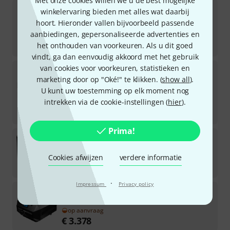
Met onze cookies willen we u de best mogelijke
Smoke Factory
Scotty II Fog Fluid 1L
winkelervaring bieden met alles wat daarbij
3
hoort. Hieronder vallen bijvoorbeeld passende
Direct leverbaar
aanbiedingen, gepersonaliseerde advertenties en
€
22
het onthouden van voorkeuren. Als u dit goed
€
22
/ l
vindt, ga dan eenvoudig akkoord met het gebruik
van cookies voor voorkeuren, statistieken en
Smoke Factory
Tour Hazer II-S B-Stock
marketing door op "Oké!" te klikken. (
show all
).
15
Direct leverbaar
U kunt uw toestemming op elk moment nog
€
1.049
intrekken via de cookie-instellingen (
hier
).
-13%
30-Dagen-Beste-Prijs
:
€
1.199
Prima!
Smoke Factory
IP Falcon
Direct leverbaar
Cookies afwijzen
verdere informatie
€
3.385
·
Impressum
Privacy policy
Smoke Factory
Fog Blaster
op aanvraag
€
3.378