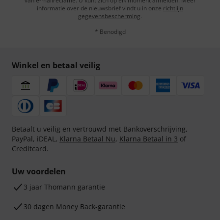
van e-mailreclame. U kunt zich op elk moment afmelden. Meer
informatie over de nieuwsbrief vindt u in onze
richtlijn
gegevensbescherming
.
* Benodigd
Winkel en betaal veilig
Betaalt u veilig en vertrouwd met Bankoverschrijving,
PayPal, iDEAL,
Klarna Betaal Nu
,
Klarna Betaal in 3
of
Creditcard.
Uw voordelen
3 jaar Thomann garantie
30 dagen Money Back-garantie