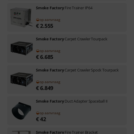
Smoke Factory
Fire Trainer IP64
op aanvraag
€
2.555
Smoke Factory
Carpet Crawler Tourpack
op aanvraag
€
6.685
Smoke Factory
Carpet Crawler Spock Tourpack
op aanvraag
€
6.849
Smoke Factory
Duct Adapter Spaceball II
op aanvraag
€
42
Smoke Factory
Fire Trainer Bracket