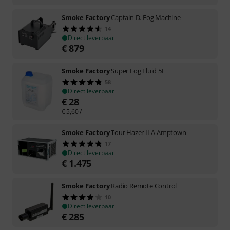
Smoke Factory
Captain D. Fog Machine
14
Direct leverbaar
€
879
Smoke Factory
Super Fog Fluid 5L
58
Direct leverbaar
€
28
€
5,60
/ l
Smoke Factory
Tour Hazer II-A Amptown
17
Direct leverbaar
€
1.475
Smoke Factory
Radio Remote Control
10
Direct leverbaar
€
285