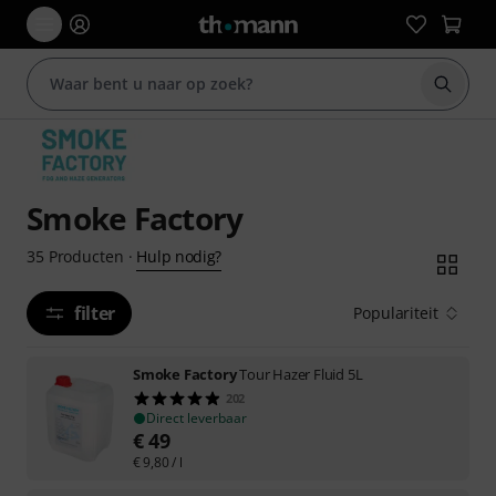
Zoek m
Smoke Factory
Hulp nodig?
35
Producten
·
filter
Populariteit
Smoke Factory
Tour Hazer Fluid 5L
202
Direct leverbaar
€
49
€
9,80
/ l