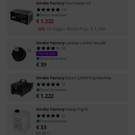
Smoke Factory
Tour Hazer II-S
114
Direct leverbaar
€
1.222
-6%
30-Dagen-Beste-Prijs
:
€
1.299
Smoke Factory
Canister Lid incl. Nozzle
18
TOP-SELLER
Direct leverbaar
€
39
Smoke Factory
Data II 2,6KW Fog Machine
13
Direct leverbaar
€
1.222
Smoke Factory
Heavy Fog 5L
52
Direct leverbaar
€
33
€
6,60
/ l