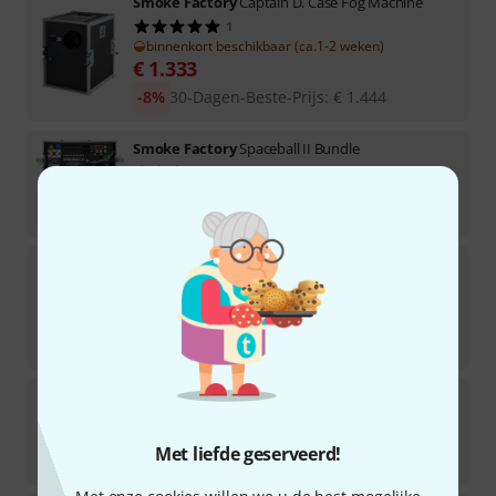
Smoke Factory
Captain D. Case Fog Machine
1
binnenkort beschikbaar (ca.1-2 weken)
€
1.333
-8%
30-Dagen-Beste-Prijs
:
€
1.444
Smoke Factory
Spaceball II Bundle
3
Direct leverbaar
€
829
Smoke Factory
Designer Fog 5L
41
Direct leverbaar
€
36
€
7,20
/ l
Smoke Factory
Duct Adapter Captain D/Data II
2
Direct leverbaar
Met liefde geserveerd!
€
59