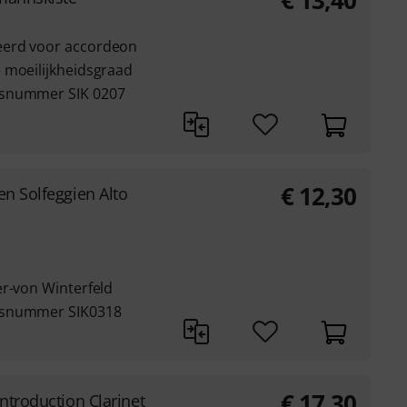
€
13,40
eerd voor accordeon
 moeilijkheidsgraad
rsnummer SIK 0207
€
12,30
en Solfeggien Alto
er-von Winterfeld
rsnummer SIK0318
€
17,30
Introduction Clarinet