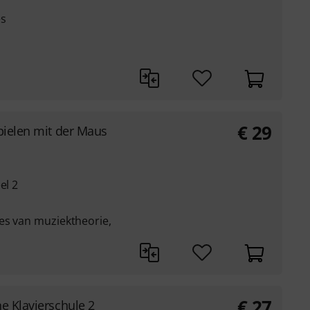
es
€
29
pielen mit der Maus
el 2
es van muziektheorie,
€
27
e Klavierschule 2