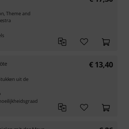
ion, Theme and
hestra
ls
€
13,40
öte
tukken uit de
o
oeilijkheidsgraad