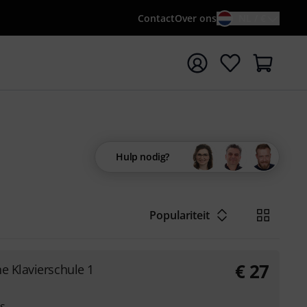
Contact
Over ons
NL / €
 met zoekterm {searchTerm}
Hulp nodig?
Populariteit
€
27
e Klavierschule 1
s