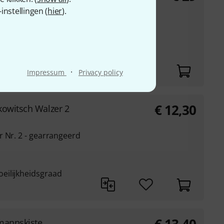
nstellingen (
hier
).
o voor trompet en
kschizer
·
Impressum
Privacy policy
€
12,30
kowitsch Walzer 2
 Nr. 2 - gearrangeerd
eilijkheidsgraad
mannskiste