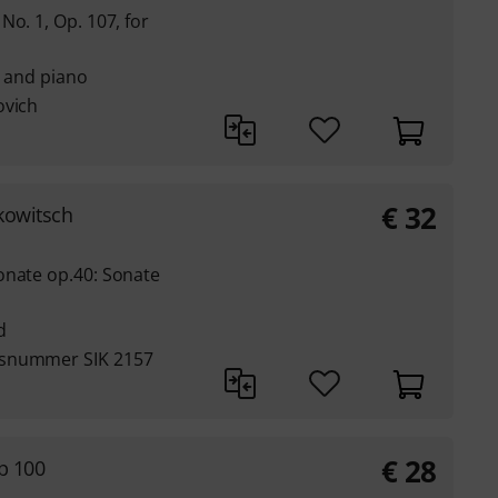
No. 1, Op. 107, for
o and piano
ovich
€
32
kowitsch
onate op.40: Sonate
d
rsnummer SIK 2157
€
28
p 100