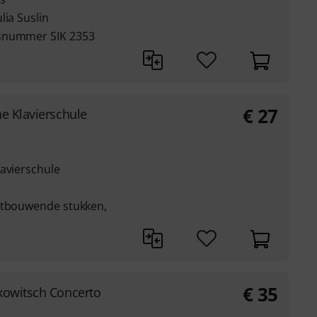
lia Suslin
rsnummer SIK 2353
€
27
e Klavierschule
lavierschule
ortbouwende stukken,
€
35
kowitsch Concerto