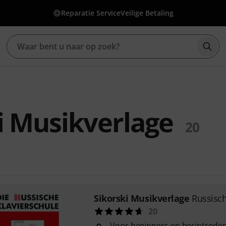
Reparatie Service
Veilige Betaling
Zoek
i Musikverlage
20
Sikorski Musikverlage
Russisch
20
Voor beginners en herintreder