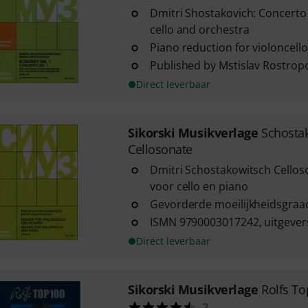
Dmitri Shostakovich: Concerto 
cello and orchestra
Piano reduction for violoncell
Published by Mstislav Rostrop
Direct leverbaar
Sikorski Musikverlage
Schosta
Cellosonate
Dmitri Schostakowitsch Cellos
voor cello en piano
Gevorderde moeilijkheidsgraa
ISMN 9790003017242, uitgeve
Direct leverbaar
Sikorski Musikverlage
Rolfs To
2