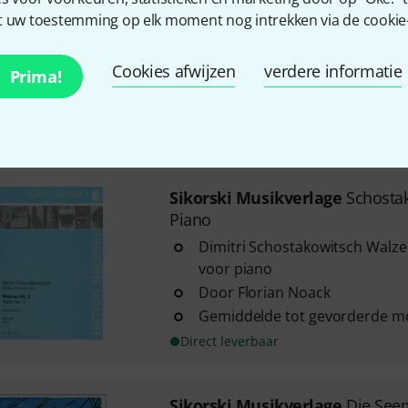
Trompete
 uw toestemming op elk moment nog intrekken via de cookie-i
Alexander Arutjunjan: Concert
orkest
Cookies afwijzen
verdere informatie
Prima!
Pianoreductie
Onder redactie van Timofej Do
Direct leverbaar
Sikorski Musikverlage
Schosta
Piano
Dimitri Schostakowitsch Walzer
voor piano
Door Florian Noack
Gemiddelde tot gevorderde mo
Direct leverbaar
Sikorski Musikverlage
Die See