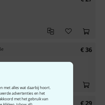
€
36
ße
eerd voor akkoorden
oeilijkheidsgraad
n met alles wat daarbij hoort.
seerde advertenties en het
 akkoord met het gebruik van
€
29
an Konzert
 klikken. (
show all
).