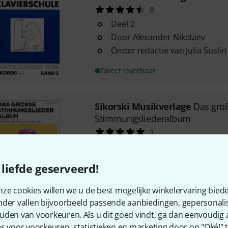
8
Deel 2
Door Alexander Nikolaev
Onder redactie van Julia Suslin
Direct leverbaar
Sikorski Musikverlage
Das gro
Stimmungsliederalbum
1
80 Stemmingsliedjes gearrang
Met akkoorden en teksten
liefde geserveerd!
Gemakkelijke tot gemiddelde m
Direct leverbaar
ze cookies willen we u de best mogelijke winkelervaring biede
nder vallen bijvoorbeeld passende aanbiedingen, gepersonali
uden van voorkeuren. Als u dit goed vindt, ga dan eenvoudig
Sikorski Musikverlage
Arutjunj
s voor voorkeuren, statistieken en marketing door op "Oké!" te