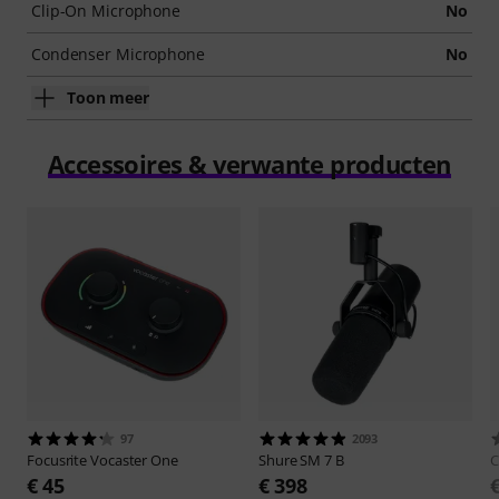
Clip-On Microphone
No
Condenser Microphone
No
Toon meer
Accessoires & verwante producten
97
2093
Focusrite
Vocaster One
Shure
SM 7 B
C
€ 45
€ 398