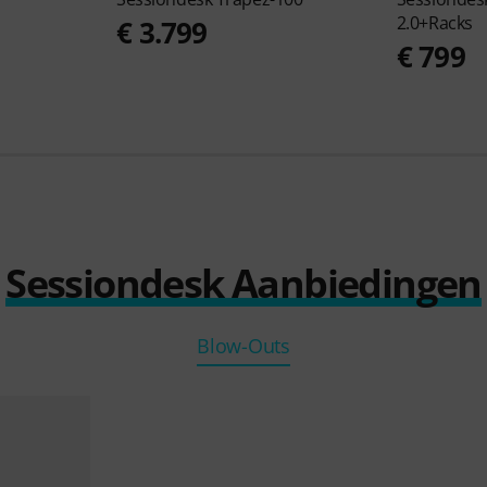
2.0+Racks
€ 3.799
€ 799
Sessiondesk Aanbiedingen
Blow-Outs