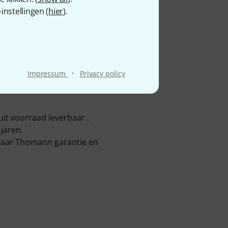
nstellingen (
hier
).
·
Impressum
Privacy policy
it voorraad leverbaar .
jaren.
 jaar Thomann garantie en