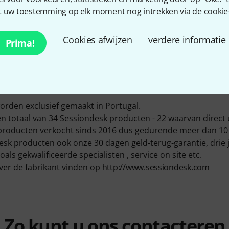
 uw toestemming op elk moment nog intrekken via de cookie-i
PRODUCTEN OP
Ø BESCHIKBAAR
Cookies afwijzen
verdere informatie
Prima!
70.30% (1 jaar)
VOORRAAD
20+
rden exclusief gemaakt in Portugal.
totaal van 34 Sessiondesk producten - 22 waarvan direct u
roducten verkocht sinds 2016 dus gedurende meer dan 10 
sk producten ook onze 30 dagen geld-terug-garantie, drie
als gekwalificeerde specialisten , service on site etc.
ver de fabrikant vinden op
http://www.sessiondesk.com
Zo kunt u ons contacteren