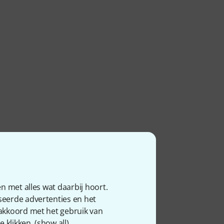
n met alles wat daarbij hoort.
seerde advertenties en het
 akkoord met het gebruik van
 klikken. (
show all
).