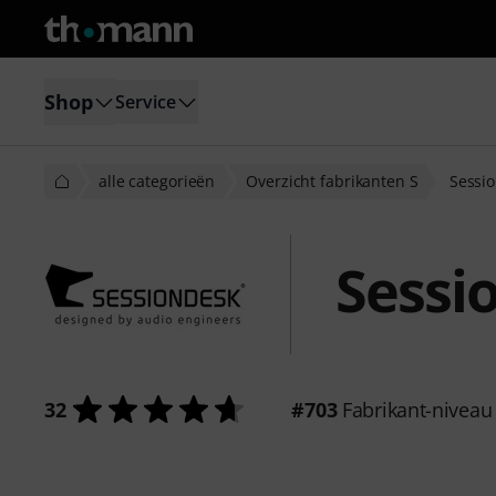
Shop
Service
alle categorieën
Overzicht fabrikanten S
Sessi
Sessi
32
#703
Fabrikant-niveau