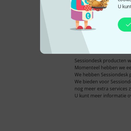
U kunt
BESCHIKBAAR BIJ ONS
SINDS
2016
Sessiondesk producten wo
Momenteel hebben we een 
We hebben Sessiondesk p
We bieden voor Sessionde
nog meer extra services zo
U kunt meer informatie o