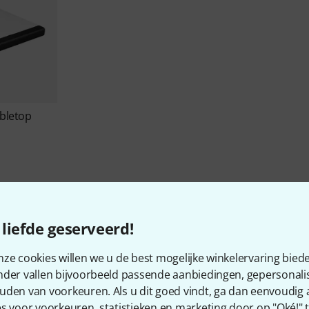
bletop
liefde geserveerd!
ze cookies willen we u de best mogelijke winkelervaring biede
Over Sessiondesk
nder vallen bijvoorbeeld passende aanbiedingen, gepersonali
uden van voorkeuren. Als u dit goed vindt, ga dan eenvoudig
s voor voorkeuren, statistieken en marketing door op "Oké!" te