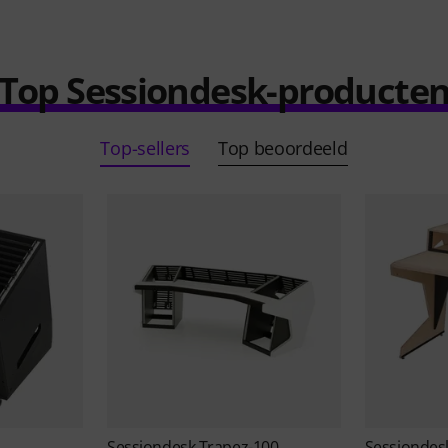
Top Sessiondesk-producte
Top-sellers
Top beoordeeld
Sessiondesk
Trapez-100
Sessionde