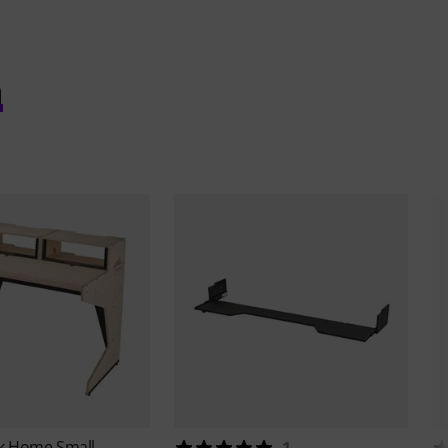
n
sk
Home Small
1