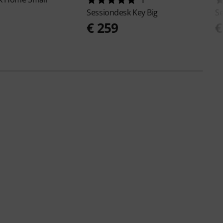
Sessiondesk
Key Big
S
€ 259
€