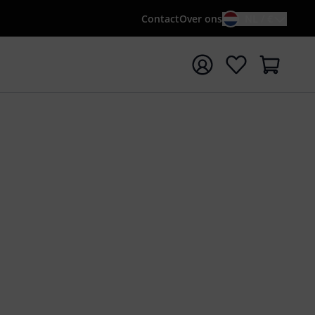
Contact
Over ons
NL / €
 met zoekterm {searchTerm}