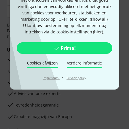
het onthouden van voorkeuren. Als u dit goed
vindt, ga dan eenvoudig akkoord met het gebruik
van cookies voor voorkeuren, statistieken en
marketing door op "Oké!" te klikken. (
show all
).
Betaalt u veilig en vertrouwd met Bankoverschrijving,
U kunt uw toestemming op elk moment nog
PayPal, iDEAL,
Klarna Betaal Nu
,
Klarna Betaal in 3
of
intrekken via de cookie-instellingen (
hier
).
Creditcard.
Prima!
Uw voordelen
3 jaar Thomann garantie
Cookies afwijzen
verdere informatie
30 dagen Money Back-garantie
·
Impressum
Privacy policy
Reparatie Service
Advies van onze experts
Tevredenheidsgarantie
Grootste magazijn van Europa