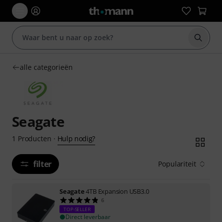
Zoek m
alle categorieën
Seagate
Hulp nodig?
1
Producten
·
filter
Populariteit
Seagate
4TB Expansion USB3.0
6
TOP-SELLER
Direct leverbaar