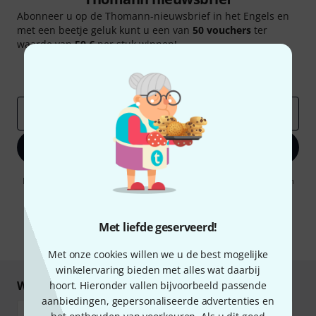
Abonneer u op de Thomann-nieuwsbrief in het Engels en
met een beetje geluk kunt u een van
50 vouchers
ter
waarde van
50 €
per stuk winnen!
Inspirerende bijdragen
Aanbiedingen
Thomann-inzichten
E-Mail adres
*
Registreer nu
Door op "Registreer nu" te klikken, gaat u akkoord met het ontvangen
van e-mailreclame. U kunt zich op elk moment afmelden. Meer
informatie over de nieuwsbrief vindt u in onze
richtlijn
gegevensbescherming
.
Met liefde geserveerd!
* Benodigd
Met onze cookies willen we u de best mogelijke
winkelervaring bieden met alles wat daarbij
Winkel en betaal veilig
hoort. Hieronder vallen bijvoorbeeld passende
aanbiedingen, gepersonaliseerde advertenties en