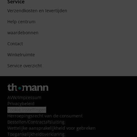
Service
Verzendkosten en levertijden
Help centrum
waardebonnen
Contact
Winkelruimte
Service overzicht
AVW
/
Impressum
Privacybeleid
Cookie instellingen
Herroepingsrecht van de consument
Bestellen/Contractafsluiting
Wettelijke aansprakelijkheid voor gebreken
Toegankelijkheidsverklaring