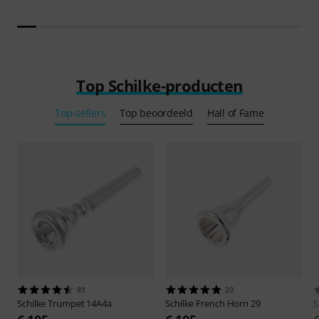
Top Schilke-producten
Top-sellers
Top beoordeeld
Hall of Fame
81
23
Schilke
Trumpet 14A4a
Schilke
French Horn 29
S