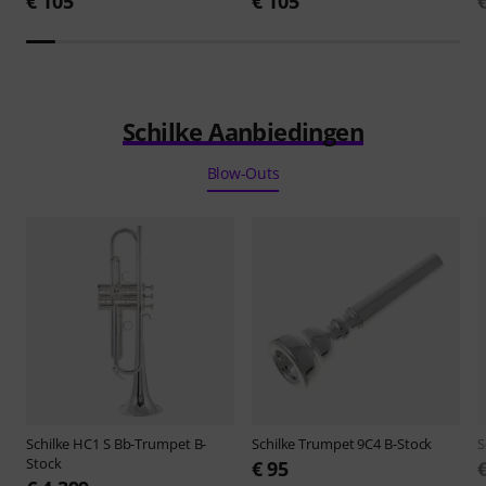
€ 105
€ 105
Schilke Aanbiedingen
Blow-Outs
Schilke
HC1 S Bb-Trumpet B-
Schilke
Trumpet 9C4 B-Stock
S
Stock
€ 95