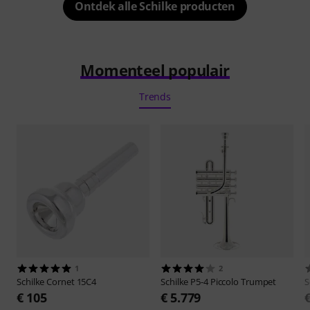
Ontdek alle Schilke producten
Momenteel populair
Trends
1
2
Schilke
Cornet 15C4
Schilke
P5-4 Piccolo Trumpet
S
€ 105
€ 5.779