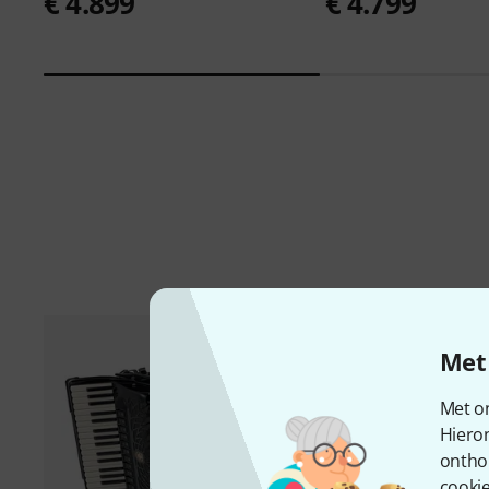
€ 4.899
€ 4.799
Met 
Met on
Hiero
ontho
cookie