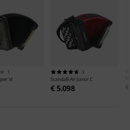
Sc
1
3
M
per VI
Scandalli
Air Junior C
€
9
€ 5.098