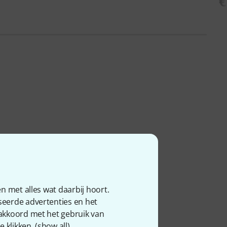
€
n met alles wat daarbij hoort.
seerde advertenties en het
 akkoord met het gebruik van
 klikken. (
show all
).