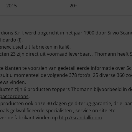
2015
20+
rdions S.r.l. werd opgericht in het jaar 1900 door Silvio Sca
fidardo (I).
xclusief uit fabrieken in Italië.
cten 23 zijn direct uit voorraad leverbaar. . Thomann heeft
 klanten te voorzien van gedetailleerde informatie over Sc
 zult u momenteel de volgende 378 foto’s, 25 diverse 360 
iews vinden.
ducten zijn 6 producten toppers Thomann bijvoorbeeld in d
paccordeons
.
 producten ook onze 30 dagen geld-terug-garantie, drie ja
als gekwalificeerde specialisten , service on site etc.
ver de fabrikant vinden op
http://scandalli.com