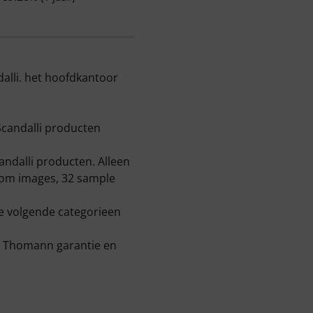
ndalli. het hoofdkantoor
 Scandalli producten
andalli producten. Alleen
zoom images, 32 sample
e volgende categorieen
ar Thomann garantie en