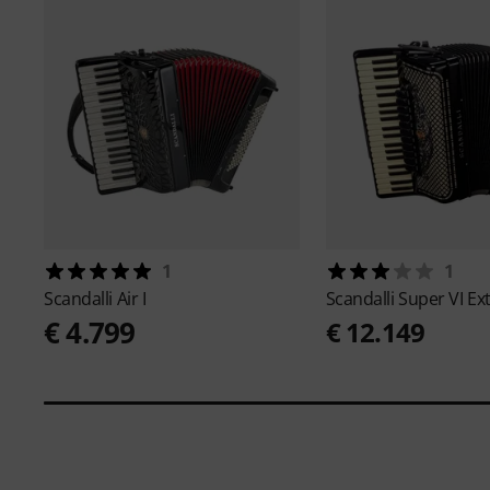
1
1
Scandalli
Air I
Scandalli
Super VI E
€ 4.799
€ 12.149