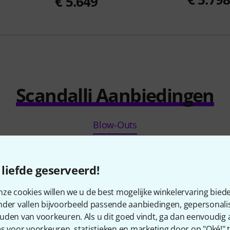
€ 5.649
Scandalli Aanbiedingen
Blow-Outs
liefde geserveerd!
ze cookies willen we u de best mogelijke winkelervaring biede
nder vallen bijvoorbeeld passende aanbiedingen, gepersonali
uden van voorkeuren. Als u dit goed vindt, ga dan eenvoudig
s voor voorkeuren, statistieken en marketing door op "Oké!" te