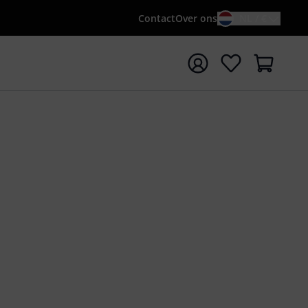
Contact
Over ons
NL / €
 met zoekterm {searchTerm}