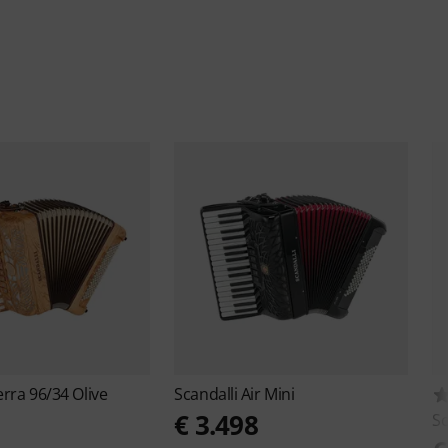
erra 96/34 Olive
Scandalli
Air Mini
€ 3.498
Sc
8