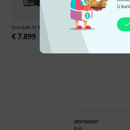
U kunt
Scandalli
Air III 120 B-Stock
Scandalli
Super VI B-
€ 7.899
€ 8.990
VESTIGINGT
Italy