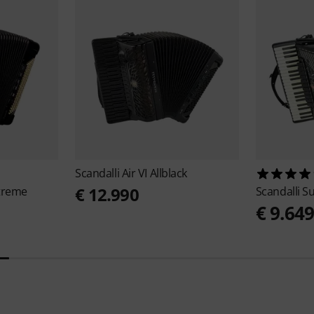
Scandalli
Air VI Allblack
€ 12.990
xtreme
Scandalli
Su
€ 9.64