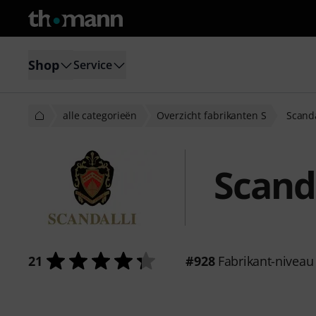
Shop
Service
alle categorieën
Overzicht fabrikanten S
Scanda
Scanda
21
#928
Fabrikant-niveau