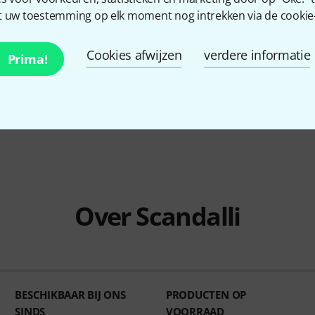
 uw toestemming op elk moment nog intrekken via de cookie-i
Cookies afwijzen
verdere informatie
Prima!
Stock
Over Scandalli
BESCHIKBAAR BIJ ONS
PRODUCTEN OP
SINDS
VOORRAAD