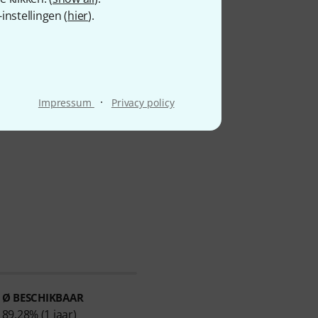
nstellingen (
hier
).
·
Impressum
Privacy policy
Ø BESCHIKBAAR
89.28% (1 jaar)