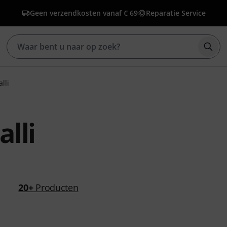
Geen verzendkosten vanaf € 69
Reparatie Service
Zoek
lli
lli
20+
Producten