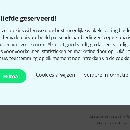
Frequency Interference) door d
Spatwaterdicht
liefde geserveerd!
Richtingskarakteristiek: omni-d
ze cookies willen we u de best mogelijke winkelervaring biede
Direct leverbaar
nder vallen bijvoorbeeld passende aanbiedingen, gepersonali
uden van voorkeuren. Als u dit goed vindt, ga dan eenvoudig
Sanken
COS-11D-BE Shure
s voor voorkeuren, statistieken en marketing door op "Oké!" te
 uw toestemming op elk moment nog intrekken via de cookie-i
Met afscherming tegen radiost
Frequency Interference) door d
Cookies afwijzen
verdere informatie
Spatwaterdicht
Prima!
Richtingskarakteristiek: omni-d
Direct leverbaar
Gratis verzending vanaf €
Alle prijzen incl. btw