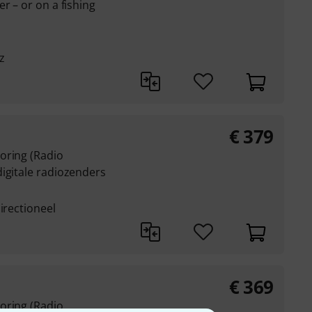
r – or on a fishing
z
€
379
oring (Radio
igitale radiozenders
irectioneel
€
369
oring (Radio