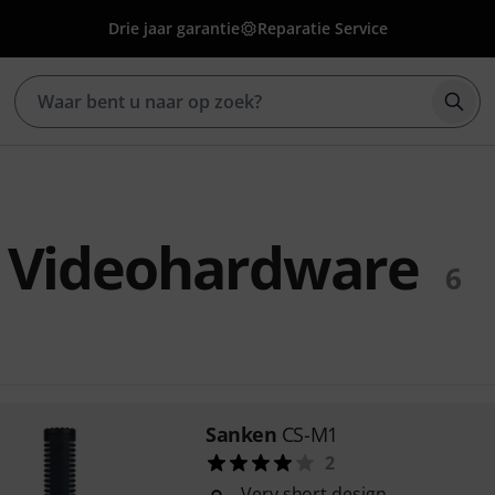
Drie jaar garantie
Reparatie Service
Zoek
 Videohardware
6
Sanken
CS-M1
2
Very short design