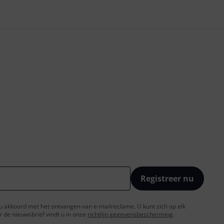
Registreer nu
t u akkoord met het ontvangen van e-mailreclame. U kunt zich op elk
de nieuwsbrief vindt u in onze
richtlijn gegevensbescherming
.