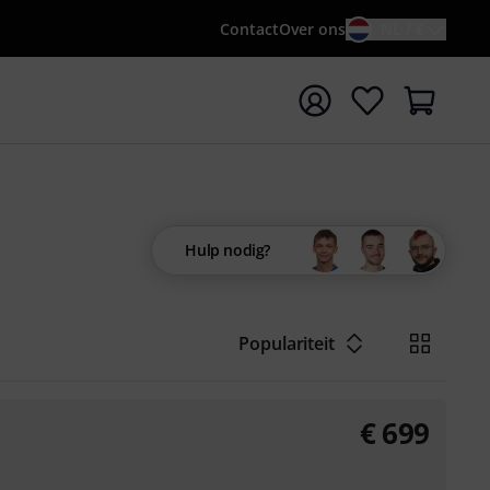
Contact
Over ons
NL / €
 met zoekterm {searchTerm}
Hulp nodig?
Populariteit
€
699