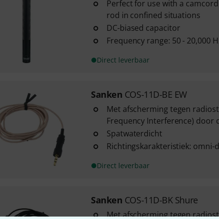
Perfect for use with a camcorde
rod in confined situations
DC-biased capacitor
Frequency range: 50 - 20,000 H
Direct leverbaar
Sanken
COS-11D-BE EW
Met afscherming tegen radiost
Frequency Interference) door d
Spatwaterdicht
Richtingskarakteristiek: omni-d
Direct leverbaar
Sanken
COS-11D-BK Shure
Met afscherming tegen radiost