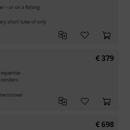
r – or on a fishing
ery short tube of only
€
379
requentie-
e zenders
irectioneel
€
698