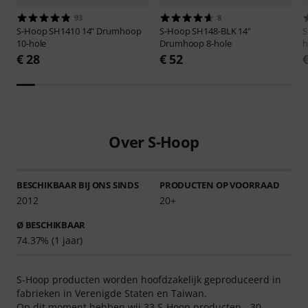
93
8
S-Hoop
SH1410 14" Drumhoop
S-Hoop
SH148-BLK 14"
S
10-hole
Drumhoop 8-hole
h
€ 28
€ 52
Over S-Hoop
BESCHIKBAAR BIJ ONS SINDS
PRODUCTEN OP VOORRAAD
2012
20+
Ø BESCHIKBAAR
74.37% (1 jaar)
S-Hoop producten worden hoofdzakelijk geproduceerd in
fabrieken in Verenigde Staten en Taiwan.
Op dit moment hebben wij 33 S-Hoop producten - 30