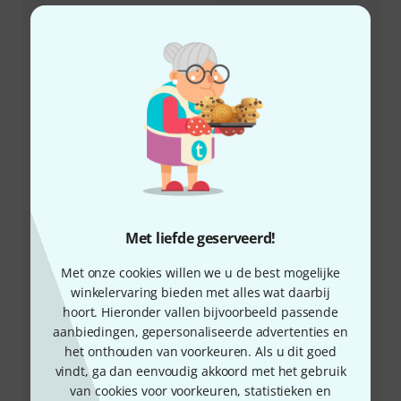
+49-9546-9223-643
Onze klantenservice helpt u graag bij al uw vragen of
problemen.
Houd uw klantnummer bij de hand
Openingstijden (CEST - Midden-
Europese zomertijd)
Met liefde geserveerd!
Regel dat we u terugbellen
Met onze cookies willen we u de best mogelijke
Meer manieren om contact met ons op te nemen
winkelervaring bieden met alles wat daarbij
hoort. Hieronder vallen bijvoorbeeld passende
aanbiedingen, gepersonaliseerde advertenties en
Product terugsturen
het onthouden van voorkeuren. Als u dit goed
vindt, ga dan eenvoudig akkoord met het gebruik
Alle contacten
van cookies voor voorkeuren, statistieken en