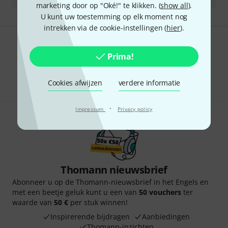
marketing door op "Oké!" te klikken. (
show all
).
U kunt uw toestemming op elk moment nog
intrekken via de cookie-instellingen (
hier
).
Bevalt het wat u ziet?
Prima!
Delen
Hulp & Feedback
Cookies afwijzen
verdere informatie
·
Impressum
Privacy policy
Thomann nieuwsbrief
Abonneer u op de Thomann-nieuwsbrief in het Engels en
met een beetje geluk kunt u een van
50 vouchers
ter
waarde van
50 €
per stuk winnen!
Inspirerende bijdragen
Aanbiedingen
Thomann-inzichten