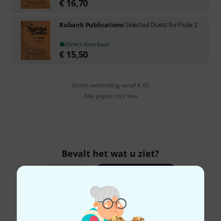
€
16,70
Rubank Publications
Selected Duets for Flute 2
Direct leverbaar
€
15,50
Gratis verzending vanaf € 69
Alle prijzen incl. btw
Bevalt het wat u ziet?
Delen
Hulp & Feedback