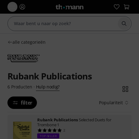
Zoek m
alle categorieën
Rubank Publications
Hulp nodig?
6
Producten
·
filter
Populariteit
Rubank Publications
Selected Duets for
Trombone 1
2
TOP-SELLER