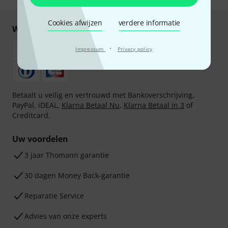
Cookies afwijzen
verdere informatie
Winkel en betaal veilig
·
Impressum
Privacy policy
Betaalt u veilig en vertrouwd met Bankoverschrijving,
PayPal, iDEAL,
Klarna Betaal Nu
,
Klarna Betaal in 3
of
Creditcard.
Uw voordelen
3 jaar Thomann garantie
30 dagen Money Back-garantie
Reparatie Service
Advies van onze experts