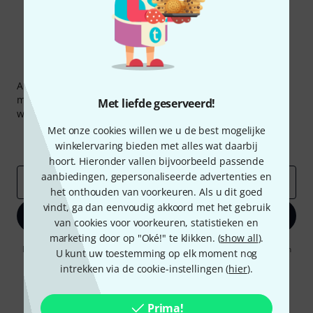
Thomann nieuwsbrief
Abonneer u op de Thomann-nieuwsbrief in het Engels en
met een beetje geluk kunt u een van
50 vouchers
ter
Met liefde geserveerd!
waarde van
50 €
per stuk winnen!
Met onze cookies willen we u de best mogelijke
Inspirerende bijdragen
Aanbiedingen
winkelervaring bieden met alles wat daarbij
Thomann-inzichten
hoort. Hieronder vallen bijvoorbeeld passende
aanbiedingen, gepersonaliseerde advertenties en
E-Mail adres
*
het onthouden van voorkeuren. Als u dit goed
vindt, ga dan eenvoudig akkoord met het gebruik
Registreer nu
van cookies voor voorkeuren, statistieken en
marketing door op "Oké!" te klikken. (
show all
).
Door op "Registreer nu" te klikken, gaat u akkoord met het ontvangen
U kunt uw toestemming op elk moment nog
van e-mailreclame. U kunt zich op elk moment afmelden. Meer
intrekken via de cookie-instellingen (
hier
).
informatie over de nieuwsbrief vindt u in onze
richtlijn
gegevensbescherming
.
* Benodigd
Prima!