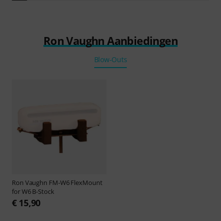
Ron Vaughn Aanbiedingen
Blow-Outs
Ron Vaughn
FM-W6 FlexMount
for W6 B-Stock
€ 15,90