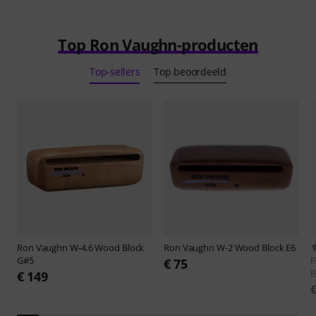
Top Ron Vaughn-producten
Top-sellers
Top beoordeeld
Ron Vaughn
W-4.6 Wood Block
Ron Vaughn
W-2 Wood Block E6
G#5
R
€ 75
B
€ 149