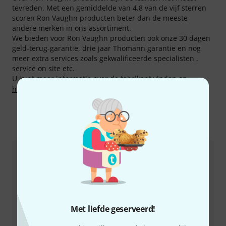
tevreden. Met een gemiddelde van 4.8 van de vijf sterren
scoren Ron Vaughn producten beter dan de meeste
andere merken in ons assortiment.
We bieden voor Ron Vaughn producten ook onze 30 dagen
geld-terug-garantie, drie jaar Thomann garantie en nog
meer extra services zoals gekwalificeerde specialisten ,
service on site etc.
U kunt meer informatie over de fabrikant vinden op
http://www.ronvaughn.net/
Zo kunt u ons contacteren
Klantenservice Nederland
Met liefde geserveerd!
+49-9546-9223-643