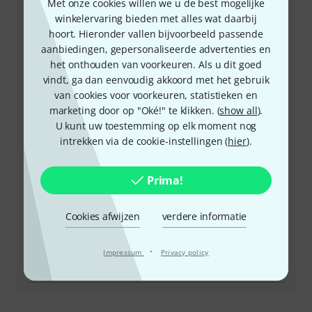
Met onze cookies willen we u de best mogelijke
winkelervaring bieden met alles wat daarbij
Onze klantenservice helpt u graag bij al uw vragen of
hoort. Hieronder vallen bijvoorbeeld passende
problemen.
aanbiedingen, gepersonaliseerde advertenties en
het onthouden van voorkeuren. Als u dit goed
Houd uw klantnummer bij de hand
vindt, ga dan eenvoudig akkoord met het gebruik
van cookies voor voorkeuren, statistieken en
marketing door op "Oké!" te klikken. (
show all
).
Openingstijden (CEST - Midden-
U kunt uw toestemming op elk moment nog
Europese zomertijd)
intrekken via de cookie-instellingen (
hier
).
Regel dat we u terugbellen
Prima!
Meer manieren om contact met ons op te nemen
Cookies afwijzen
verdere informatie
Product terugsturen
·
Impressum
Privacy policy
Alle contacten