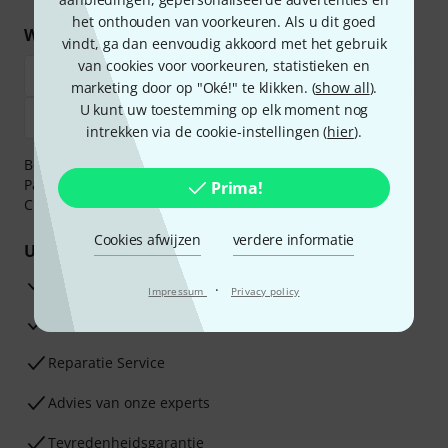
het onthouden van voorkeuren. Als u dit goed
Winkel en betaal veilig
vindt, ga dan eenvoudig akkoord met het gebruik
van cookies voor voorkeuren, statistieken en
marketing door op "Oké!" te klikken. (
show all
).
U kunt uw toestemming op elk moment nog
intrekken via de cookie-instellingen (
hier
).
Betaalt u veilig en vertrouwd met Bankoverschrijving,
PayPal, iDEAL,
Klarna Betaal Nu
,
Klarna Betaal in 3
of
Prima!
Creditcard.
Cookies afwijzen
verdere informatie
Uw voordelen
3 jaar Thomann garantie
·
Impressum
Privacy policy
30 dagen Money Back-garantie
Reparatie Service
Advies van onze experts
Tevredenheidsgarantie