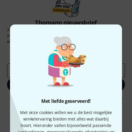
Thomann nieuwsbrief
Abonneer u op de Thomann-nieuwsbrief in het Engels en
met een beetje geluk kunt u een van
50 vouchers
ter
waarde van
50 €
per stuk winnen!
Inspirerende bijdragen
Aanbiedingen
Thomann-inzichten
E-Mail adres
*
Registreer nu
Door op "Registreer nu" te klikken, gaat u akkoord met het ontvangen
Met liefde geserveerd!
van e-mailreclame. U kunt zich op elk moment afmelden. Meer
informatie over de nieuwsbrief vindt u in onze
richtlijn
Met onze cookies willen we u de best mogelijke
gegevensbescherming
.
winkelervaring bieden met alles wat daarbij
* Benodigd
hoort. Hieronder vallen bijvoorbeeld passende
aanbiedingen, gepersonaliseerde advertenties en