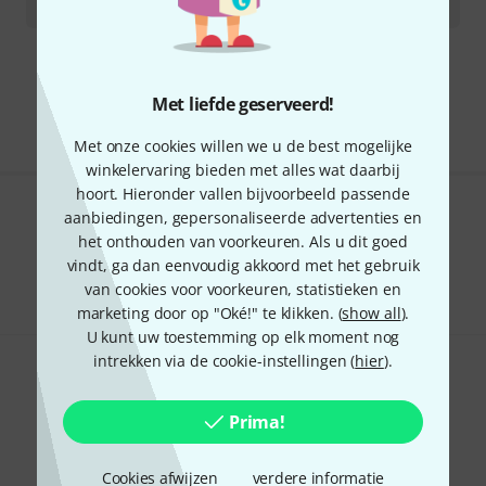
€
36
Gratis verzending vanaf € 69
Alle prijzen incl. btw
Met liefde geserveerd!
Met onze cookies willen we u de best mogelijke
winkelervaring bieden met alles wat daarbij
hoort. Hieronder vallen bijvoorbeeld passende
aanbiedingen, gepersonaliseerde advertenties en
Bevalt het wat u ziet?
het onthouden van voorkeuren. Als u dit goed
vindt, ga dan eenvoudig akkoord met het gebruik
Delen
Hulp & Feedback
van cookies voor voorkeuren, statistieken en
marketing door op "Oké!" te klikken. (
show all
).
U kunt uw toestemming op elk moment nog
intrekken via de cookie-instellingen (
hier
).
Prima!
Thomann nieuwsbrief
Cookies afwijzen
verdere informatie