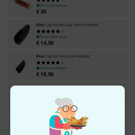
Direct leverbaar
€
30
Rico
Cap for Alto Sax. Non-Inverted
2
Direct leverbaar
€
14,90
Rico
Cap for Tenor Sax Rubber
5
Direct leverbaar
€
18,90
Rico
Kapsel for Baritone Saxophone
2
Direct leverbaar
€
18,90
Rico
Sax Strap Tenor/ Bari Padded
4
Direct leverbaar