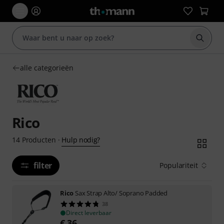
Zoek m
alle categorieën
Rico
Hulp nodig?
14
Producten
·
filter
Populariteit
Rico
Sax Strap Alto/ Soprano Padded
38
Direct leverbaar
€
36