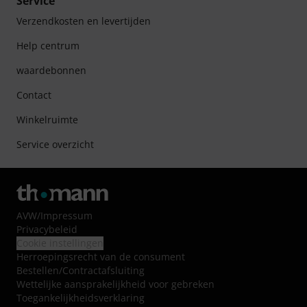
Service
Verzendkosten en levertijden
Help centrum
waardebonnen
Contact
Winkelruimte
Service overzicht
AVW
/
Impressum
Privacybeleid
Cookie instellingen
Herroepingsrecht van de consument
Bestellen/Contractafsluiting
Wettelijke aansprakelijkheid voor gebreken
Toegankelijkheidsverklaring