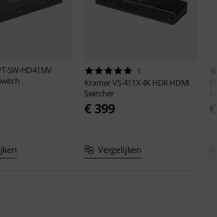
PT-SW-HD41MV
1
Switch
Kramer
VS-411X 4K HDR HDMI
Bl
Switcher
Co
€ 399
€
ijken
Vergelijken