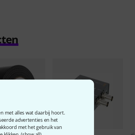
cten
n met alles wat daarbij hoort.
seerde advertenties en het
 akkoord met het gebruik van
 klikken. (
show all
).