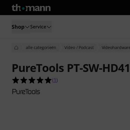
Shop
Service
alle categorieën
Video / Podcast
Videohardwar
PureTools PT-SW-HD41
5.0 van de 5 sterren van 1 klantbeo
(
1
)