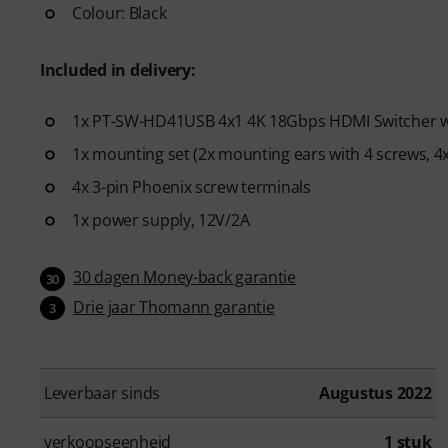
Colour: Black
Included in delivery:
1x PT-SW-HD41USB 4x1 4K 18Gbps HDMI Switcher w
1x mounting set (2x mounting ears with 4 screws, 4x
4x 3-pin Phoenix screw terminals
1x power supply, 12V/2A
30 dagen Money-back garantie
30
Drie jaar Thomann garantie
3
Leverbaar sinds
Augustus 2022
verkoopseenheid
1 stuk