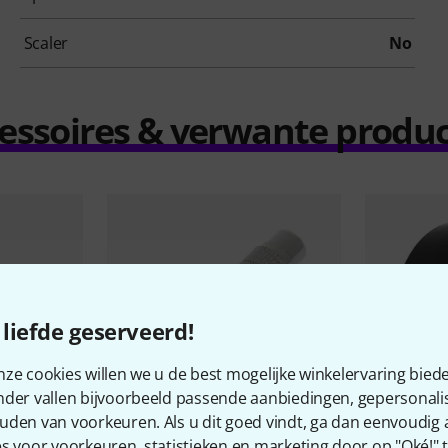
Scaler
No
essoires & verwante produ
liefde geserveerd!
ze cookies willen we u de best mogelijke winkelervaring biede
nder vallen bijvoorbeeld passende aanbiedingen, gepersonali
uden van voorkeuren. Als u dit goed vindt, ga dan eenvoudig
s voor voorkeuren, statistieken en marketing door op "Oké!" te