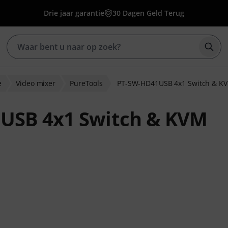
Drie jaar garantie
30 Dagen Geld Terug
Zoek
e
Video mixer
PureTools
PT-SW-HD41USB 4x1 Switch & K
USB 4x1 Switch & KVM
ordelingen