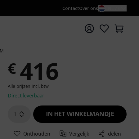
Contact
Over ons
NL / €
 met zoekterm {searchTerm}
VM
416
€
Alle prijzen incl. btw
Direct leverbaar
IN HET WINKELMANDJE
1
Onthouden
Vergelijk
delen