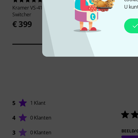
1
2583
U kunt
Kramer
VS-411X 4K HDR HDMI
Thon
Rack Adapter 1
Switcher
€ 11,60
€ 399
5
1 Klant
4
0 Klanten
BEELD/
3
0 Klanten