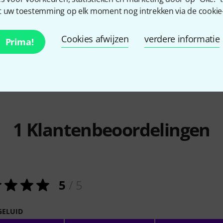
4856
 uw toestemming op elk moment nog intrekken via de cookie-i
U 25
the sssnake
1820 Adapter
Stairville
St
€ 0,79
€ 4,50
Cookies afwijzen
verdere informatie
Prima!
1
Klantenbeoordelingen
5
/ 5
GELUID