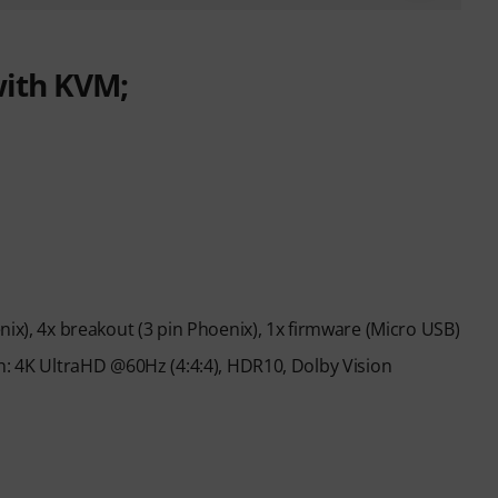
with KVM;
nix), 4x breakout (3 pin Phoenix), 1x firmware (Micro USB)
n: 4K UltraHD @60Hz (4:4:4), HDR10, Dolby Vision