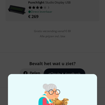
Punchlight
Studio Display USB
3
Direct leverbaar
€
269
Gratis verzending vanaf € 69
Alle prijzen incl. btw
Bevalt het wat u ziet?
Delen
Hulp & Feedback