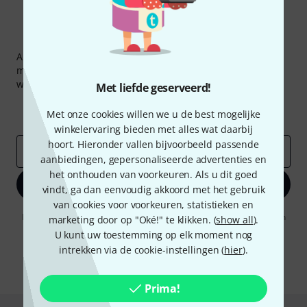
Thomann nieuwsbrief
Abonneer u op de Thomann-nieuwsbrief in het Engels en
met een beetje geluk kunt u een van
50 vouchers
ter
waarde van
50 €
per stuk winnen!
Met liefde geserveerd!
Inspirerende bijdragen
Aanbiedingen
Met onze cookies willen we u de best mogelijke
Thomann-inzichten
winkelervaring bieden met alles wat daarbij
hoort. Hieronder vallen bijvoorbeeld passende
E-Mail adres
*
aanbiedingen, gepersonaliseerde advertenties en
het onthouden van voorkeuren. Als u dit goed
Registreer nu
vindt, ga dan eenvoudig akkoord met het gebruik
van cookies voor voorkeuren, statistieken en
Door op "Registreer nu" te klikken, gaat u akkoord met het ontvangen
marketing door op "Oké!" te klikken. (
show all
).
van e-mailreclame. U kunt zich op elk moment afmelden. Meer
U kunt uw toestemming op elk moment nog
informatie over de nieuwsbrief vindt u in onze
richtlijn
intrekken via de cookie-instellingen (
hier
).
gegevensbescherming
.
* Benodigd
Prima!