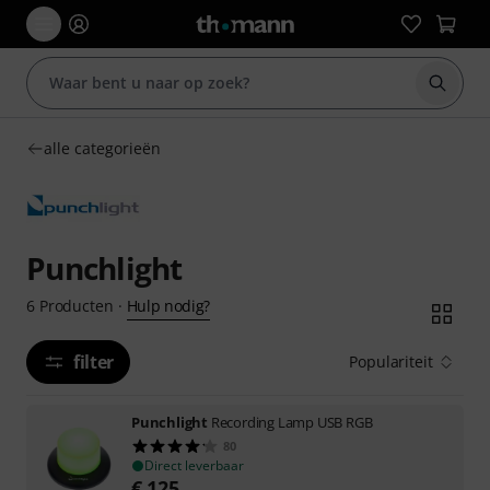
Zoek m
alle categorieën
Punchlight
Hulp nodig?
6
Producten
·
filter
Populariteit
Punchlight
Recording Lamp USB RGB
80
Direct leverbaar
€
125