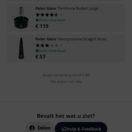
Peter Gane
Trombone Bucket Large
4
Direct leverbaar
€
119
Peter Gane
Tenorposaune Straight Mute
1
Direct leverbaar
€
57
Gratis verzending vanaf € 69
Alle prijzen incl. btw
Bevalt het wat u ziet?
Delen
Hulp & Feedback