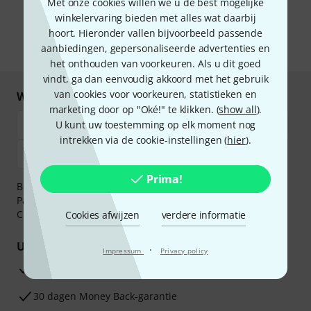
Met onze cookies willen we u de best mogelijke
van e-mailreclame. U kunt zich op elk moment afmelden. Meer
informatie over de nieuwsbrief vindt u in onze
richtlijn
winkelervaring bieden met alles wat daarbij
gegevensbescherming
.
hoort. Hieronder vallen bijvoorbeeld passende
aanbiedingen, gepersonaliseerde advertenties en
* Benodigd
het onthouden van voorkeuren. Als u dit goed
vindt, ga dan eenvoudig akkoord met het gebruik
van cookies voor voorkeuren, statistieken en
Winkel en betaal veilig
marketing door op "Oké!" te klikken. (
show all
).
U kunt uw toestemming op elk moment nog
intrekken via de cookie-instellingen (
hier
).
Prima!
Betaalt u veilig en vertrouwd met Bankoverschrijving,
PayPal, iDEAL,
Klarna Betaal Nu
,
Klarna Betaal in 3
of
Creditcard.
Cookies afwijzen
verdere informatie
Uw voordelen
·
Impressum
Privacy policy
3 jaar Thomann garantie
30 dagen Money Back-garantie