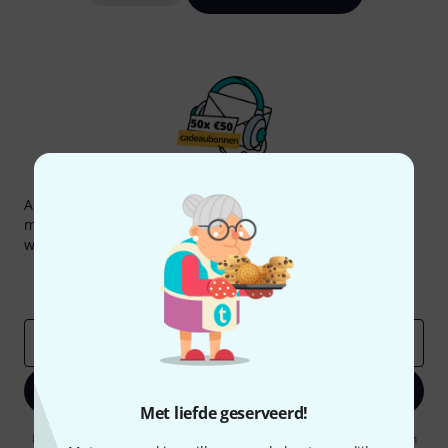
Thomann nieuwsbrief
Abonneer u op de Thomann-nieuwsbrief in het Engels en
met een beetje geluk kunt u een van
50 vouchers
ter
waarde van
50 €
per stuk winnen!
Inspirerende bijdragen
Aanbiedingen
Thomann-inzichten
E-Mail adres
*
Registreer nu
Met liefde geserveerd!
Door op "Registreer nu" te klikken, gaat u akkoord met het ontvangen