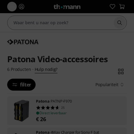
Zoek m
Patona Video-accessoires
Hulp nodig?
6
Producten
·
filter
Populariteit
Patona
PATNP-F970
25
Direct leverbaar
€
26
Patona
4Way Charger for Sony F bat