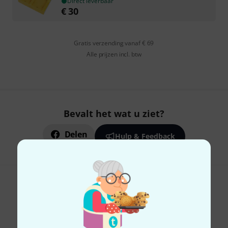
Direct leverbaar
€
30
Gratis verzending vanaf € 69
Alle prijzen incl. btw
Bevalt het wat u ziet?
Delen
Hulp & Feedback