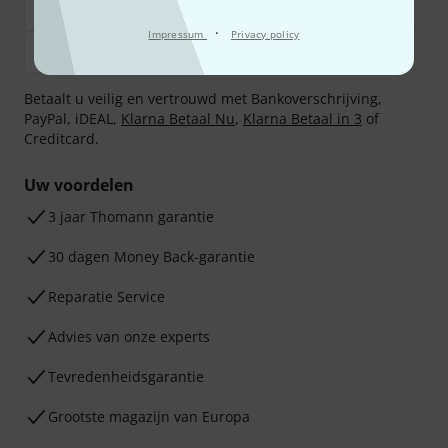
·
Impressum
Privacy policy
Betaalt u veilig en vertrouwd met Bankoverschrijving,
PayPal, iDEAL,
Klarna Betaal Nu
,
Klarna Betaal in 3
of
Creditcard.
Uw voordelen
3 jaar Thomann garantie
30 dagen Money Back-garantie
Reparatie Service
Advies van onze experts
Tevredenheidsgarantie
Grootste magazijn van Europa