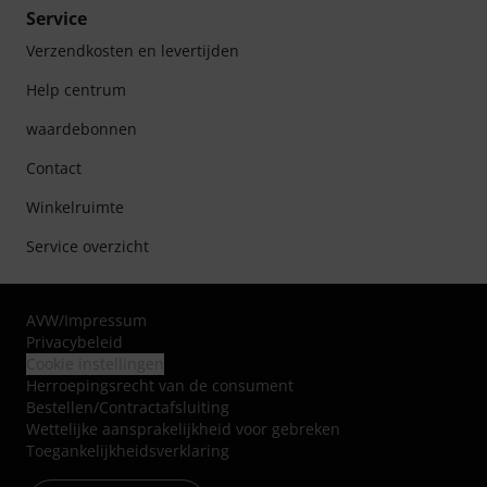
Service
Verzendkosten en levertijden
Help centrum
waardebonnen
Contact
Winkelruimte
Service overzicht
AVW
/
Impressum
Privacybeleid
Cookie instellingen
Herroepingsrecht van de consument
Bestellen/Contractafsluiting
Wettelijke aansprakelijkheid voor gebreken
Toegankelijkheidsverklaring