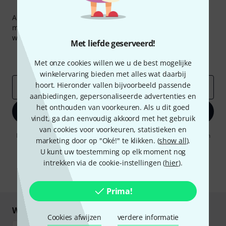
Thomann nieuwsbrief
Abonneer u op de Thomann-nieuwsbrief in het Engels en
met een beetje geluk kunt u een van
50 vouchers
ter
waarde van
50 €
per stuk winnen!
Met liefde geserveerd!
Inspirerende bijdragen
Aanbiedingen
Thomann-inzichten
Met onze cookies willen we u de best mogelijke
winkelervaring bieden met alles wat daarbij
hoort. Hieronder vallen bijvoorbeeld passende
E-Mail adres
*
aanbiedingen, gepersonaliseerde advertenties en
het onthouden van voorkeuren. Als u dit goed
Registreer nu
vindt, ga dan eenvoudig akkoord met het gebruik
van cookies voor voorkeuren, statistieken en
Door op "Registreer nu" te klikken, gaat u akkoord met het ontvangen
marketing door op "Oké!" te klikken. (
show all
).
van e-mailreclame. U kunt zich op elk moment afmelden. Meer
U kunt uw toestemming op elk moment nog
informatie over de nieuwsbrief vindt u in onze
richtlijn
gegevensbescherming
.
intrekken via de cookie-instellingen (
hier
).
* Benodigd
Prima!
Winkel en betaal veilig
Cookies afwijzen
verdere informatie