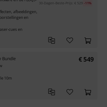
30-Dagen-Beste-Prijs
:
€
529
-11%
ffecten, afbeeldingen,
voorstellingen en
aser-cues en
€
549
w Bundle
ow
ble 10m