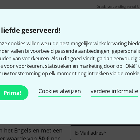
Gratis verzending vanaf €
Alle prijzen incl. btw
liefde geserveerd!
ze cookies willen we u de best mogelijke winkelervaring biede
nder vallen bijvoorbeeld passende aanbiedingen, gepersonali
Bevalt het wat u ziet?
uden van voorkeuren. Als u dit goed vindt, ga dan eenvoudig
s voor voorkeuren, statistieken en marketing door op "Oké!" te
 uw toestemming op elk moment nog intrekken via de cookie-i
Delen
Hulp & Feedback
Cookies afwijzen
verdere informatie
Prima!
n het Engels en met een
E-Mail adres
*
er waarde van
50 €
per