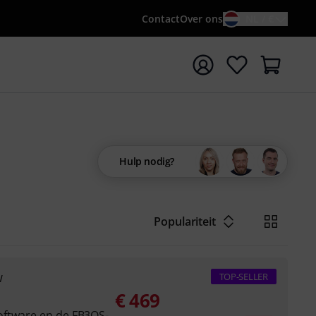
Contact
Over ons
NL / €
 met zoekterm {searchTerm}
Hulp nodig?
Populariteit
w
TOP-SELLER
€
469
oftware en de FB3QS-