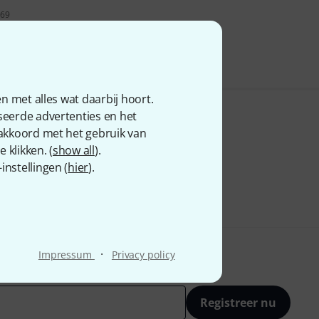
 69
n met alles wat daarbij hoort.
seerde advertenties en het
 akkoord met het gebruik van
 klikken. (
show all
).
nstellingen (
hier
).
·
Impressum
Privacy policy
Registreer nu