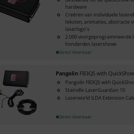
hardware
Creëren van individuele lasere
teksten, animaties, abstracte 
laserlogo's
2.000 voorgeprogrammeerde l
honderden lasershows
Direct leverbaar
Pangolin
FB3QS with QuickSho
Pangolin FB3QS with QuickSh
Stairville LaserGuardian 10
Laserworld ILDA Extension Ca
Direct leverbaar