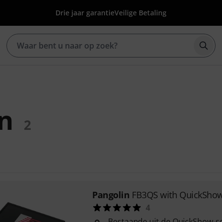
Drie jaar garantie
Veilige Betaling
Zoek
n
2
Pangolin
FB3QS with QuickSho
4
Bestaande uit de QuickShow-s