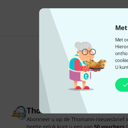
Met 
Met on
Hiero
ontho
cookie
U kunt
Thomann nieuwsbrief
Abonneer u op de Thomann-nieuwsbrief i
beetje geluk kunt u een van
50 vouchers
t