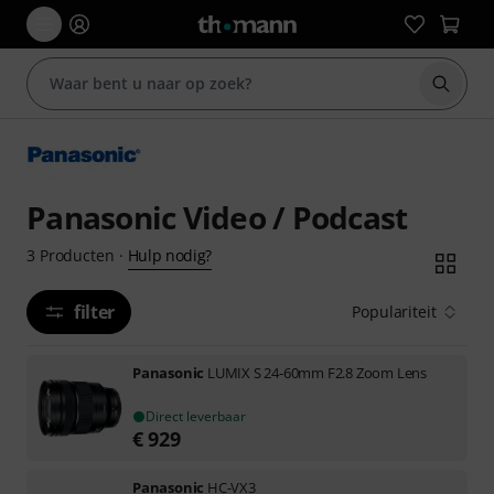
Zoek m
Panasonic Video / Podcast
Hulp nodig?
3
Producten
·
filter
Populariteit
Panasonic
LUMIX S 24-60mm F2.8 Zoom Lens
Direct leverbaar
€
929
Panasonic
HC-VX3