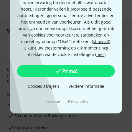
gegevensbescherming
.
winkelervaring bieden met alles wat daarbij
hoort. Hieronder vallen bijvoorbeeld passende
* Benodigd
aanbiedingen, gepersonaliseerde advertenties en
het onthouden van voorkeuren. Als u dit goed
vindt, ga dan eenvoudig akkoord met het gebruik
Winkel en betaal veilig
van cookies voor voorkeuren, statistieken en
marketing door op "Oké!" te klikken. (
show all
).
U kunt uw toestemming op elk moment nog
intrekken via de cookie-instellingen (
hier
).
Betaalt u veilig en vertrouwd met Bankoverschrijving,
Prima!
PayPal, iDEAL,
Klarna Betaal Nu
,
Klarna Betaal in 3
of
Creditcard.
Cookies afwijzen
verdere informatie
Uw voordelen
·
Impressum
Privacy policy
3 jaar Thomann garantie
30 dagen Money Back-garantie
Reparatie Service