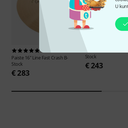
U kunt
Paiste
2002 Classic 1
2
Stock
Paiste
16" Line Fast Crash B-
€ 243
Stock
€ 283