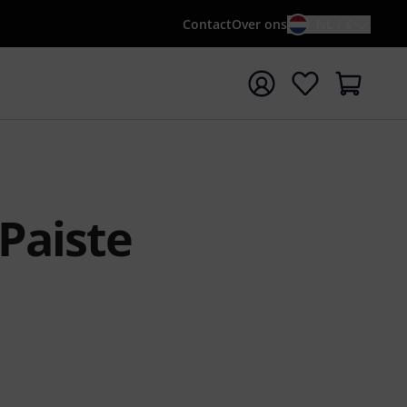
Contact
Over ons
NL / €
 met zoekterm {searchTerm}
Paiste