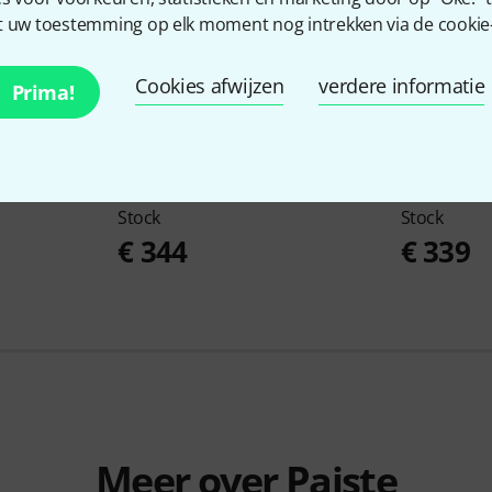
 uw toestemming op elk moment nog intrekken via de cookie-i
Cookies afwijzen
verdere informatie
Prima!
6" Power B-
Paiste
17" 602 Medium Crash B-
Paiste
17" S
Stock
Stock
€ 344
€ 339
Meer over Paiste