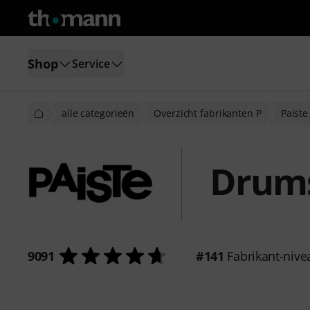
Shop
Service
alle categorieën
Overzicht fabrikanten P
Paiste
Drums
9091
#141
Fabrikant-nive