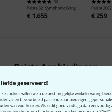
38
Paiste
32" Symphonic Gong
Paiste
2002 
€ 1.655
€ 259
Paiste Aanbiedingen
Blow-Outs
Huidige deals
liefde geserveerd!
ze cookies willen we u de best mogelijke winkelervaring biede
nder vallen bijvoorbeeld passende aanbiedingen, gepersonali
uden van voorkeuren. Als u dit goed vindt, ga dan eenvoudig
s voor voorkeuren, statistieken en marketing door op "Oké!" te