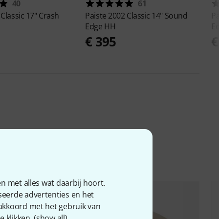
40
61
Classic 17" Crash
Paiste
2002 Classic 14" Sound
Pa
Edge HH
E
€ 395
€
n met alles wat daarbij hoort.
seerde advertenties en het
 akkoord met het gebruik van
 klikken. (
show all
).