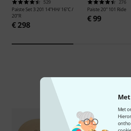
529
276
Paiste
Set 3 201 14"HH/ 16"C /
Paiste
20" 101 Ride
20"R
€ 99
€ 298
Met 
Met on
Hiero
ontho
cookie