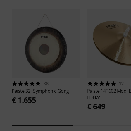
38
12
Paiste
32" Symphonic Gong
Paiste
14" 602 Mod. E
Hi-Hat
€ 1.655
€ 649