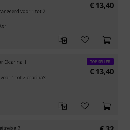
€
13,40
angeerd voor 1 tot 2
ter
or Ocarina 1
TOP-SELLER
€
13,40
voor 1 tot 2 ocarina's
€
32
itreise 2