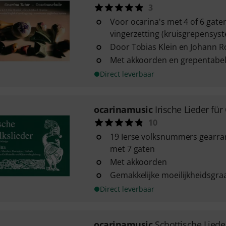
3
Voor ocarina's met 4 of 6 gate
vingerzetting (kruisgrepensys
Door Tobias Klein en Johann R
Met akkoorden en grepentabel
Direct leverbaar
ocarinamusic
Irische Lieder für
10
19 Ierse volksnummers gearra
met 7 gaten
Met akkoorden
Gemakkelijke moeilijkheidsgra
Direct leverbaar
ocarinamusic
Schottische Liede