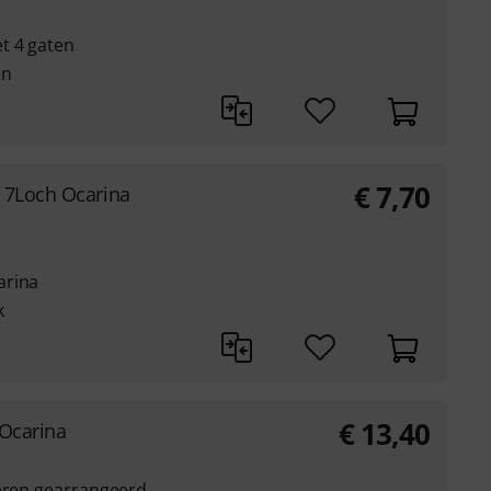
t 4 gaten
in
€
7,70
 7Loch Ocarina
arina
k
€
13,40
 Ocarina
deren gearrangeerd