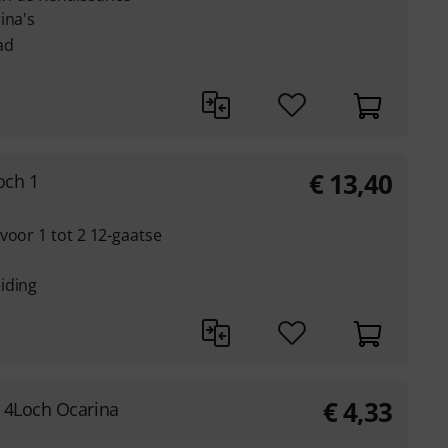
ina's
ad
€
13,40
och 1
voor 1 tot 2 12-gaatse
iding
€
4,33
 4Loch Ocarina