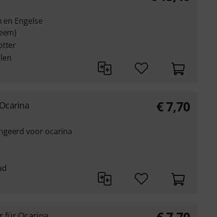
n en Engelse
teem)
otter
len
€
7,70
 Ocarina
ngeerd voor ocarina
ad
r für Ocarina