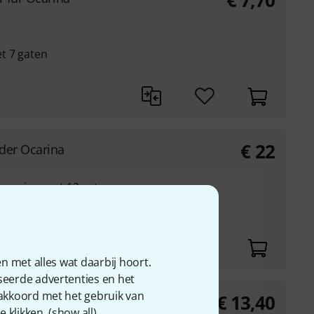
€
7,70
t 7 gaten
€
22
der Ocarina
 ocarina met 12 gaten
ter
n met alles wat daarbij hoort.
seerde advertenties en het
 akkoord met het gebruik van
€
13,40
spielen
 klikken. (
show all
).