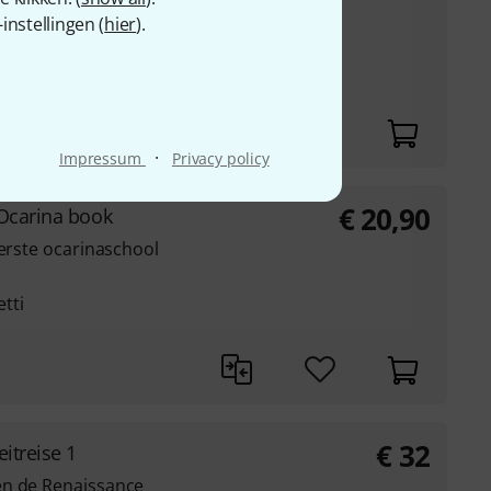
nstellingen (
hier
).
tabel
·
Impressum
Privacy policy
€
20,90
 Ocarina book
eerste ocarinaschool
tti
€
32
itreise 1
en de Renaissance