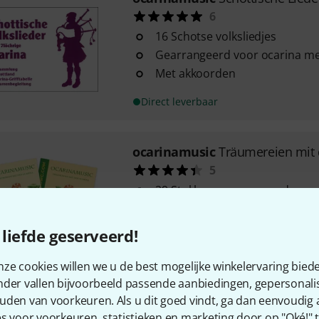
6
16 Schotse volksliedjes
Gearrangeerd voor ocarina me
Met akkoorden
Direct leverbaar
ocarinamusic
Träumereien mit 
5
29 Stukken gearrangeerd voor
Tweede uitgave
Onder redactie van Johann Rot
liefde geserveerd!
Direct leverbaar
ze cookies willen we u de best mogelijke winkelervaring biede
nder vallen bijvoorbeeld passende aanbiedingen, gepersonali
uden van voorkeuren. Als u dit goed vindt, ga dan eenvoudig
ocarinamusic
Spaß am Ocarina
s voor voorkeuren, statistieken en marketing door op "Oké!" te