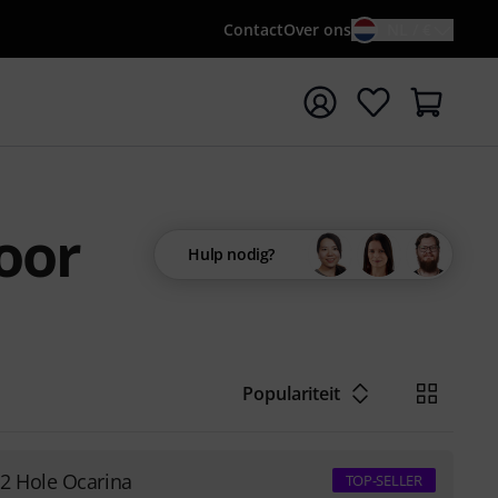
Contact
Over ons
NL / €
 met zoekterm {searchTerm}
oor
Hulp nodig?
Populariteit
2 Hole Ocarina
TOP-SELLER