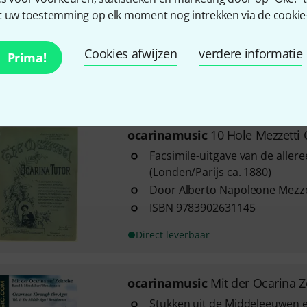
Deel 2
 uw toestemming op elk moment nog intrekken via de cookie-i
Met 28 kinderliedjes
Met vingersymbolen en grepen
Cookies afwijzen
verdere informatie
Prima!
Direct leverbaar
ocarinamusic
10 Hole Mezzetti
Facsimile-uitgave van de aller
(Londen/Parijs ca. 1880)
Door Alberto Napoleone Mezze
ISBN 9783902631145
Direct leverbaar
ocarinamusic
Mit der Ocarina Ze
Stukken uit de Middeleeuwen 