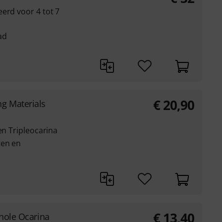
erd voor 4 tot 7
ad
€
20,90
g Materials
en Tripleocarina
ten en
€
13,40
 hole Ocarina