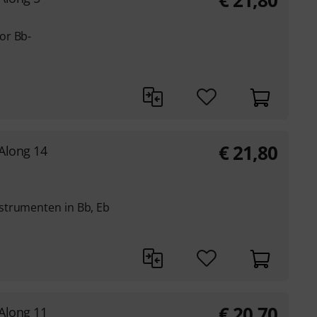
€
21,80
or Bb-
€
21,80
-Along 14
strumenten in Bb, Eb
€
20,70
-Along 11