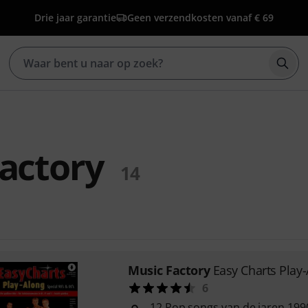
Drie jaar garantie
Geen verzendkosten vanaf € 69
Zoek
actory
14
Music Factory
Easy Charts Play-
6
12 Pop songs van de jaren 199