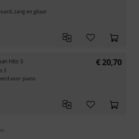
oard, zang en gitaar
€
20,70
an Hits 3
s 3
eerd voor piano
 69