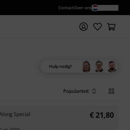
Contact
Over ons
NL / €
 met zoekterm {searchTerm}
Hulp nodig?
Populariteit
€
21,80
Along Special
0 en 2000