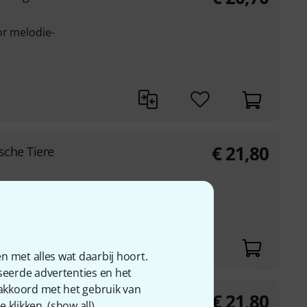
or melodie-
€
21,80
sche Tiere
oard, zang en gitaar
n met alles wat daarbij hoort.
seerde advertenties en het
 akkoord met het gebruik van
€
21,80
-Along 12
 klikken. (
show all
).