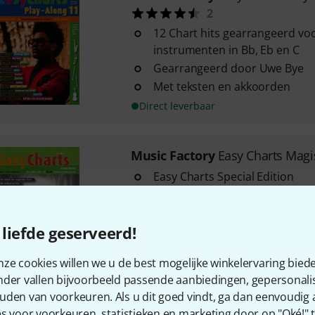
2
12 Chart hits gearrangeerd vo
instrumenten in Bb, Eb en C
Gearrangeerd door Uwe Bye
Met teksten en akkoorden
Direct leverbaar
Music Factory
Easy Charts Magi
Easy Charts Special Edition
12 Songs uit de bioscoopfilms
Gearrangeerd voor piano/keyb
liefde geserveerd!
Direct leverbaar
ze cookies willen we u de best mogelijke winkelervaring biede
nder vallen bijvoorbeeld passende aanbiedingen, gepersonali
uden van voorkeuren. Als u dit goed vindt, ga dan eenvoudig
Music Factory
Easy Charts Play
s voor voorkeuren, statistieken en marketing door op "Oké!" te