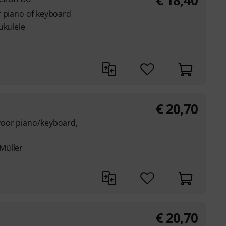
€
18,40
r piano of keyboard
ukulele
€
20,70
voor piano/keyboard,
Müller
€
20,70