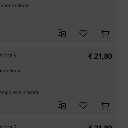
 voor melodie-
€
21,80
Along 9
or melodie-
tempo en klinkende
Along 5