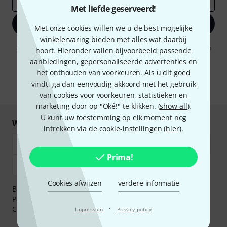
Met liefde geserveerd!
Registreer nu
Met onze cookies willen we u de best mogelijke
winkelervaring bieden met alles wat daarbij
Door op "Registreer nu" te klikken, gaat u akkoord met het ontvangen
hoort. Hieronder vallen bijvoorbeeld passende
van e-mailreclame. U kunt zich op elk moment afmelden. Meer
aanbiedingen, gepersonaliseerde advertenties en
informatie over de nieuwsbrief vindt u in onze
richtlijn
het onthouden van voorkeuren. Als u dit goed
gegevensbescherming
.
vindt, ga dan eenvoudig akkoord met het gebruik
* Benodigd
van cookies voor voorkeuren, statistieken en
marketing door op "Oké!" te klikken. (
show all
).
U kunt uw toestemming op elk moment nog
Winkel en betaal veilig
intrekken via de cookie-instellingen (
hier
).
Prima!
Cookies afwijzen
verdere informatie
Betaalt u veilig en vertrouwd met Bankoverschrijving,
PayPal, iDEAL,
Klarna Betaal Nu
,
Klarna Betaal in 3
of
·
Creditcard.
Impressum
Privacy policy