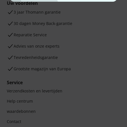
Uw voordelen
3 jaar Thomann garantie
30 dagen Money Back-garantie
Reparatie Service
Advies van onze experts
Tevredenheidsgarantie
Grootste magazijn van Europa
Service
Verzendkosten en levertijden
Help centrum
waardebonnen
Contact