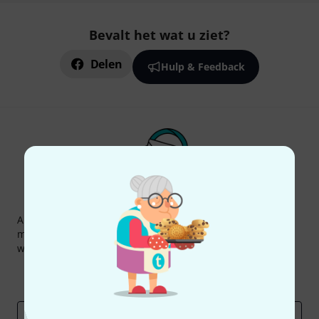
Bevalt het wat u ziet?
Delen
Hulp & Feedback
Thomann nieuwsbrief
Abonneer u op de Thomann-nieuwsbrief in het Engels en
met een beetje geluk kunt u een van
50 vouchers
ter
waarde van
50 €
per stuk winnen!
Inspirerende bijdragen
Aanbiedingen
Thomann-inzichten
E-Mail adres
*