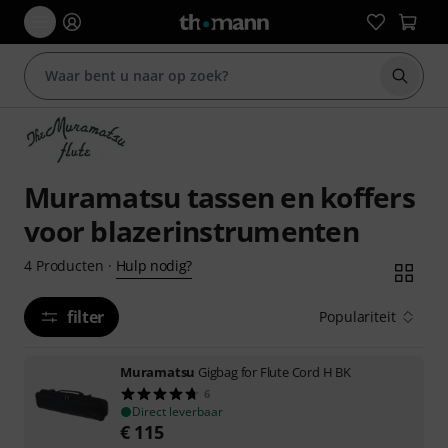
Zoek m
Muramatsu tassen en koffers
voor blazerinstrumenten
Hulp nodig?
4
Producten
·
filter
Populariteit
Muramatsu
Gigbag for Flute Cord H BK
6
Direct leverbaar
€
115