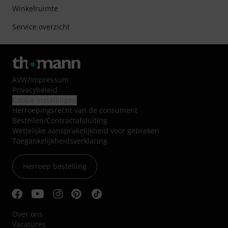
Winkelruimte
Service overzicht
AVW
/
Impressum
Privacybeleid
Cookie instellingen
Herroepingsrecht van de consument
Bestellen/Contractafsluiting
Wettelijke aansprakelijkheid voor gebreken
Toegankelijkheidsverklaring
Herroep bestelling
Over ons
Vacatures