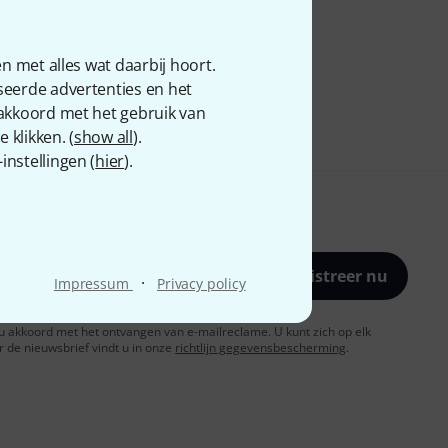
n met alles wat daarbij hoort.
seerde advertenties en het
 akkoord met het gebruik van
 klikken. (
show all
).
nstellingen (
hier
).
Registreer nu
·
Impressum
Privacy policy
t u akkoord met het ontvangen van e-mailreclame. U kunt zich op elk
de nieuwsbrief vindt u in onze
richtlijn gegevensbescherming
.