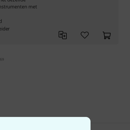
instrumenten met
d
eider
 69