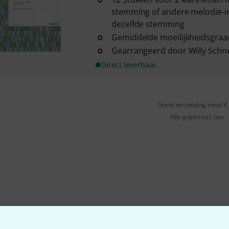
stemming of andere melodie-
dezelfde stemming
Gemiddelde moeilijkheidsgraa
Gearrangeerd door Willy Schn
Direct leverbaar
Gratis verzending vanaf €
Alle prijzen incl. btw