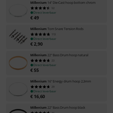
Millenium
14" Die-Cast hoop bottom chrom
52
Direct leverbaar
€
49
Millenium
Tom Snare Tension Rods
113
Direct leverbaar
€
2,90
Millenium
22" Bass Drum hoop natural
23
Direct leverbaar
€
55
Millenium
16" Energy drum hoop 2,3mm
29
Direct leverbaar
€
16,60
Millenium
22" Bass Drum hoop black
41