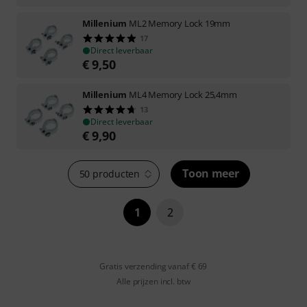
Millenium
ML2 Memory Lock 19mm
17
Direct leverbaar
€
9,50
Millenium
ML4 Memory Lock 25,4mm
13
Direct leverbaar
€
9,90
Toon meer
50 producten
1
2
Gratis verzending vanaf € 69
Alle prijzen incl. btw