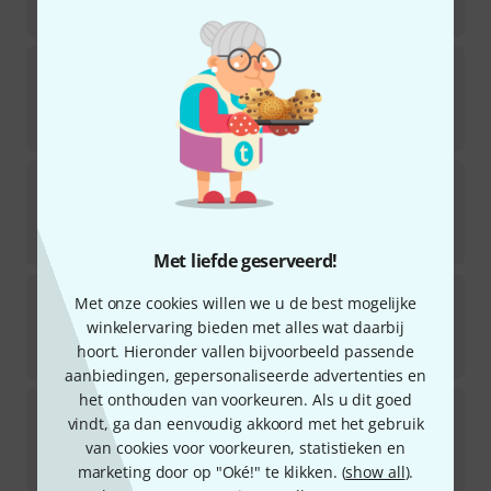
€
15,90
Millenium
12" Energy drum hoop 2,3mm
19
Direct leverbaar
€
13,90
Millenium
ML3 Memory Lock 22mm
33
Direct leverbaar
€
9,90
Met liefde geserveerd!
Millenium
10" Energy drum hoop 2,3mm
Met onze cookies willen we u de best mogelijke
17
winkelervaring bieden met alles wat daarbij
Direct leverbaar
hoort. Hieronder vallen bijvoorbeeld passende
€
11,90
aanbiedingen, gepersonaliseerde advertenties en
het onthouden van voorkeuren. Als u dit goed
Millenium
14" Energy drum hoop 2,3mm III
vindt, ga dan eenvoudig akkoord met het gebruik
25
van cookies voor voorkeuren, statistieken en
Direct leverbaar
€
14,90
marketing door op "Oké!" te klikken. (
show all
).