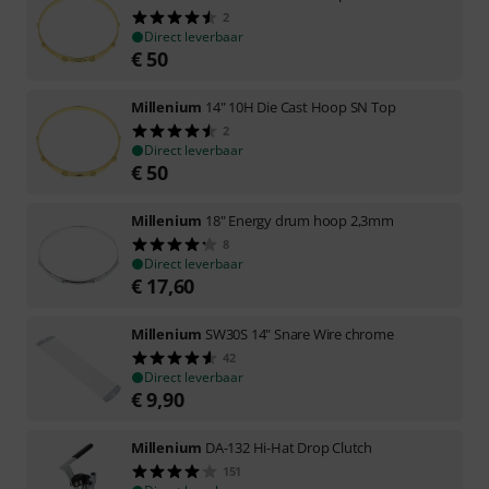
2
Direct leverbaar
€
50
Millenium
14" 10H Die Cast Hoop SN Top
2
Direct leverbaar
€
50
Millenium
18" Energy drum hoop 2,3mm
8
Direct leverbaar
€
17,60
Millenium
SW30S 14" Snare Wire chrome
42
Direct leverbaar
€
9,90
Millenium
DA-132 Hi-Hat Drop Clutch
151