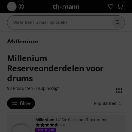
Zoek m
Millenium
Reserveonderdelen voor
drums
Hulp nodig?
93
Producten
·
filter
Populariteit
Millenium
14" Die-Cast hoop Top chrome
138
TOP-SELLER