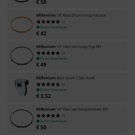
€
58
Millenium
18" Bass Drum hoop natural
12
Direct leverbaar
€
42
Millenium
14" Die-Cast hoop Top BN
21
Direct leverbaar
€
49
Millenium
Bass Drum Claw Hook
89
Direct leverbaar
€
3,52
Millenium
14" Die-Cast hoop bottom BN
15
Direct leverbaar
€
50