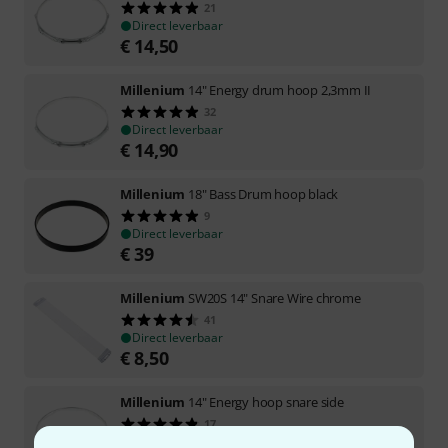
21
Direct leverbaar
€
14,50
Millenium
14" Energy drum hoop 2,3mm II
32
Direct leverbaar
€
14,90
Millenium
18" Bass Drum hoop black
9
Direct leverbaar
€
39
Millenium
SW20S 14" Snare Wire chrome
41
Direct leverbaar
€
8,50
Millenium
14" Energy hoop snare side
17
Direct leverbaar