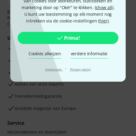
van cookies voor voorkeuren, statistieken en
marketing door op "Oké!" te klikken. (
show all
).
Betaalt u veilig en vertrouwd met Bankoverschrijving,
U kunt uw toestemming op elk moment nog
PayPal, iDEAL,
Klarna Betaal Nu
,
Klarna Betaal in 3
of
intrekken via de cookie-instellingen (
hier
).
Creditcard.
Uw voordelen
Prima!
3 jaar Thomann garantie
Cookies afwijzen
verdere informatie
30 dagen Money Back-garantie
·
Impressum
Privacy policy
Reparatie Service
Advies van onze experts
Tevredenheidsgarantie
Grootste magazijn van Europa
Service
Verzendkosten en levertijden