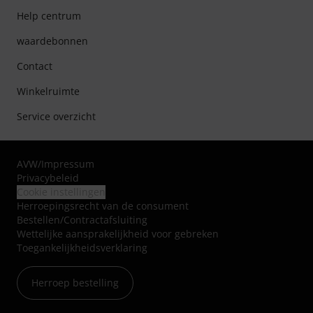
Help centrum
waardebonnen
Contact
Winkelruimte
Service overzicht
AVW
/
Impressum
Privacybeleid
Cookie instellingen
Herroepingsrecht van de consument
Bestellen/Contractafsluiting
Wettelijke aansprakelijkheid voor gebreken
Toegankelijkheidsverklaring
Herroep bestelling