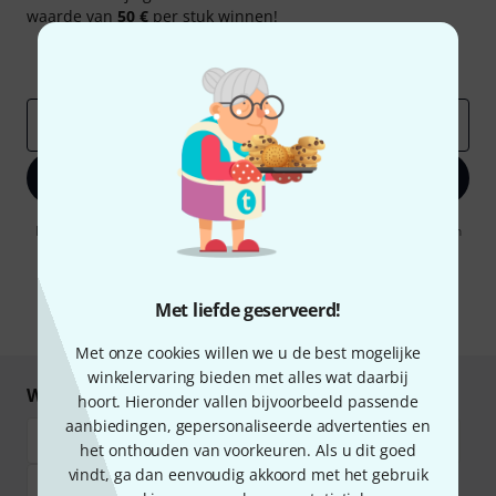
waarde van
50 €
per stuk winnen!
Inspirerende bijdragen
Aanbiedingen
Thomann-inzichten
E-Mail adres
*
Registreer nu
Door op "Registreer nu" te klikken, gaat u akkoord met het ontvangen
van e-mailreclame. U kunt zich op elk moment afmelden. Meer
informatie over de nieuwsbrief vindt u in onze
richtlijn
gegevensbescherming
.
Met liefde geserveerd!
* Benodigd
Met onze cookies willen we u de best mogelijke
winkelervaring bieden met alles wat daarbij
Winkel en betaal veilig
hoort. Hieronder vallen bijvoorbeeld passende
aanbiedingen, gepersonaliseerde advertenties en
het onthouden van voorkeuren. Als u dit goed
vindt, ga dan eenvoudig akkoord met het gebruik