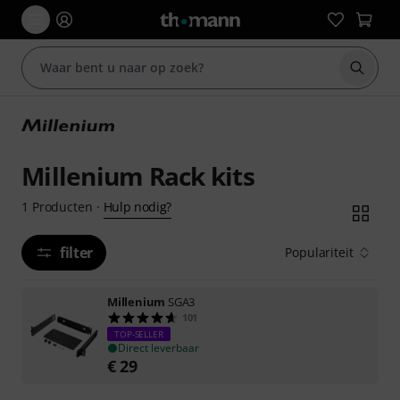
Zoek m
Millenium Rack kits
Hulp nodig?
1
Producten
·
filter
Populariteit
Millenium
SGA3
101
TOP-SELLER
Direct leverbaar
€
29