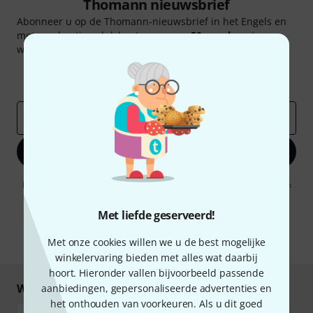
Thomann nieuwsbrief
Abonneer u op de Thomann-nieuwsbrief in het Engels en
met een beetje geluk kunt u een van
50 vouchers
ter
waarde van
50 €
per stuk winnen!
Inspirerende bijdragen
Aanbiedingen
Thomann-inzichten
E-Mail adres
*
Registreer nu
Door op "Registreer nu" te klikken, gaat u akkoord met het ontvangen
van e-mailreclame. U kunt zich op elk moment afmelden. Meer
informatie over de nieuwsbrief vindt u in onze
richtlijn
Met liefde geserveerd!
gegevensbescherming
.
* Benodigd
Met onze cookies willen we u de best mogelijke
winkelervaring bieden met alles wat daarbij
hoort. Hieronder vallen bijvoorbeeld passende
Winkel en betaal veilig
aanbiedingen, gepersonaliseerde advertenties en
het onthouden van voorkeuren. Als u dit goed