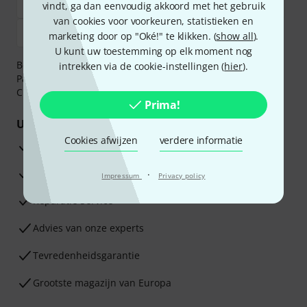
vindt, ga dan eenvoudig akkoord met het gebruik
van cookies voor voorkeuren, statistieken en
marketing door op "Oké!" te klikken. (
show all
).
U kunt uw toestemming op elk moment nog
Betaalt u veilig en vertrouwd met Bankoverschrijving,
intrekken via de cookie-instellingen (
hier
).
PayPal, iDEAL,
Klarna Betaal Nu
,
Klarna Betaal in 3
of
Creditcard.
Prima!
Uw voordelen
Cookies afwijzen
verdere informatie
3 jaar Thomann garantie
30 dagen Money Back-garantie
·
Impressum
Privacy policy
Reparatie Service
Advies van onze experts
Tevredenheidsgarantie
Grootste magazijn van Europa