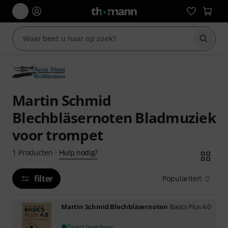
Zoek m
Martin Schmid
Blechbläsernoten Bladmuziek
voor trompet
Hulp nodig?
1
Producten
·
filter
Populariteit
Martin Schmid Blechbläsernoten
Basics Plus 4.0
Direct leverbaar