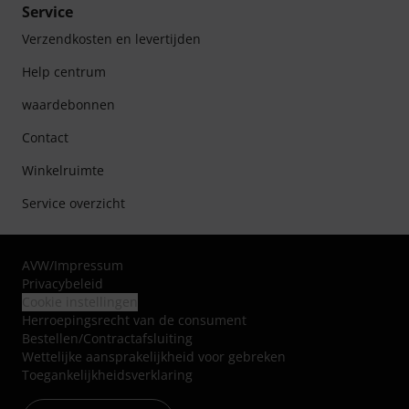
Service
Verzendkosten en levertijden
Help centrum
waardebonnen
Contact
Winkelruimte
Service overzicht
AVW
/
Impressum
Privacybeleid
Cookie instellingen
Herroepingsrecht van de consument
Bestellen/Contractafsluiting
Wettelijke aansprakelijkheid voor gebreken
Toegankelijkheidsverklaring