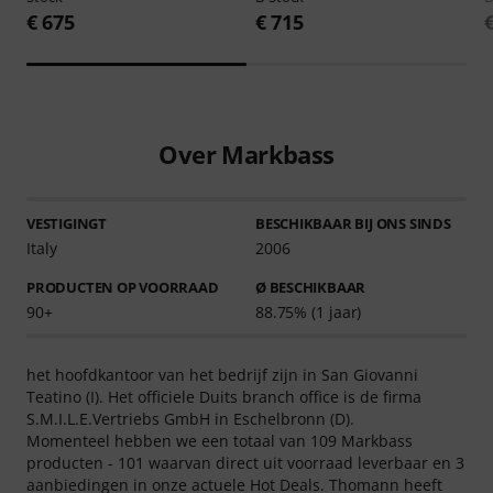
€ 675
€ 715
Over Markbass
VESTIGINGT
BESCHIKBAAR BIJ ONS SINDS
Italy
2006
PRODUCTEN OP VOORRAAD
Ø BESCHIKBAAR
90+
88.75% (1 jaar)
het hoofdkantoor van het bedrijf zijn in San Giovanni
Teatino (I). Het officiele Duits branch office is de firma
S.M.I.L.E.Vertriebs GmbH in Eschelbronn (D).
Momenteel hebben we een totaal van 109 Markbass
producten - 101 waarvan direct uit voorraad leverbaar en 3
aanbiedingen in onze actuele Hot Deals. Thomann heeft