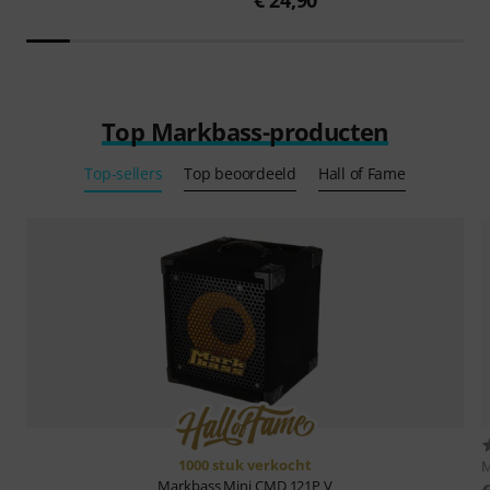
Top Markbass-producten
Top-sellers
Top beoordeeld
Hall of Fame
1000 stuk verkocht
M
Markbass
Mini CMD 121P V