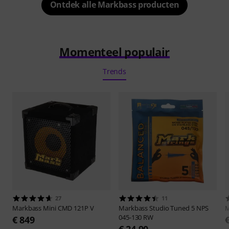
Ontdek alle Markbass producten
Momenteel populair
Trends
27
11
Markbass
Mini CMD 121P V
Markbass
Studio Tuned 5 NPS
M
045-130 RW
€ 849
€ 24,90