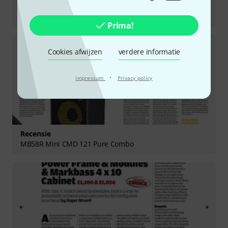
Recensie
CMD JB Players School Combo
Prima!
Cookies afwijzen
verdere informatie
·
Impressum
Privacy policy
Recensie
MB58R Mini CMD 121 Pure Combo