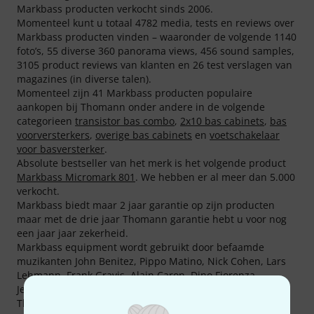
Markbass producten verkocht sinds 2006.
Momenteel kunt u totaal 4782 media, tests en reviews over
Markbass producten vinden – waaronder de volgende 1140
foto’s, 55 diverse 360 panorama views, 456 sound samples,
3105 product reviews van klanten en 26 test verslagen van
magazines (in diverse talen).
Momenteel zijn 41 Markbass producten populaire
aankopen bij Thomann onder andere in de volgende
categorieen
transistor bas combo
,
2x10 bas cabinets
,
bas
voorversterkers
,
overige bas cabinets
en
voetschakelaar
voor basversterker
.
Absolute bestseller van het merk is het volgende product
Markbass Micromark 801
. We hebben er al meer dan 5.000
verkocht.
Markbass biedt maar 2 jaar garantie op zijn producten
maar met de drie jaar Thomann garantie hebt u voor nog
een jaar jaar zekerheid.
Markbass equipment wordt gebruikt door befaamde
muzikanten John Benitez, Pippo Matino, Nick Cohen, Lars
Lehmann, Frank Gravis, Alain Caron, Dino Fiorenza,
Jennifer Young en Mark Saunders.
Thomann is ook goedkoper met Markbass producten dan