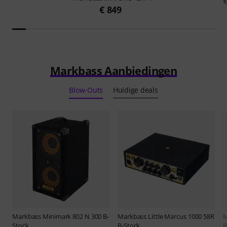
€ 849
Markbass Aanbiedingen
Blow-Outs
Huidige deals
Markbass
Minimark 802 N 300 B-
Markbass
Little Marcus 1000 58R
M
Stock
B-Stock
B