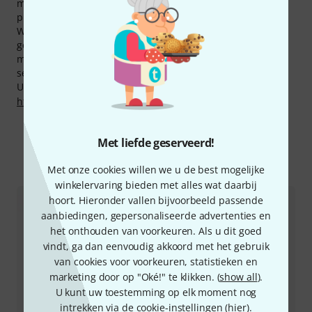
menig ander. In de laatste drie maanden hebben we de
prijzen verlaagd van 34 Markbass producten.
We bieden voor Markbass producten ook onze 30 dagen
geld-terug-garantie, drie jaar Thomann garantie en nog
meer extra services zoals gekwalificeerde specialisten ,
service on site etc.
U kunt meer informatie over de fabrikant vinden op
http://www.markbass.it
Met liefde geserveerd!
Meer over Markbass
Met onze cookies willen we u de best mogelijke
winkelervaring bieden met alles wat daarbij
hoort. Hieronder vallen bijvoorbeeld passende
aanbiedingen, gepersonaliseerde advertenties en
het onthouden van voorkeuren. Als u dit goed
vindt, ga dan eenvoudig akkoord met het gebruik
van cookies voor voorkeuren, statistieken en
marketing door op "Oké!" te klikken. (
show all
).
U kunt uw toestemming op elk moment nog
intrekken via de cookie-instellingen (
hier
).