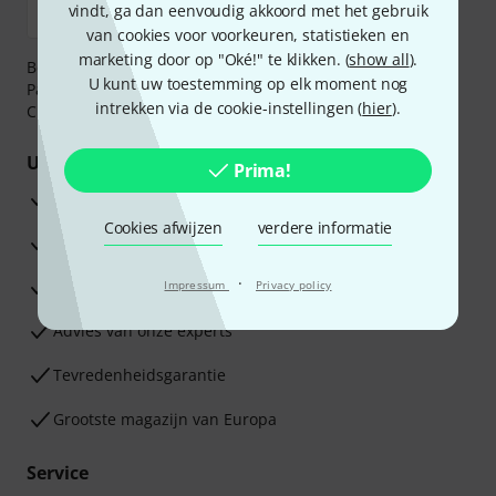
vindt, ga dan eenvoudig akkoord met het gebruik
van cookies voor voorkeuren, statistieken en
marketing door op "Oké!" te klikken. (
show all
).
Betaalt u veilig en vertrouwd met Bankoverschrijving,
U kunt uw toestemming op elk moment nog
PayPal, iDEAL,
Klarna Betaal Nu
,
Klarna Betaal in 3
of
intrekken via de cookie-instellingen (
hier
).
Creditcard.
Uw voordelen
Prima!
3 jaar Thomann garantie
Cookies afwijzen
verdere informatie
30 dagen Money Back-garantie
·
Reparatie Service
Impressum
Privacy policy
Advies van onze experts
Tevredenheidsgarantie
Grootste magazijn van Europa
Service