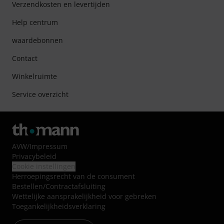
Verzendkosten en levertijden
Help centrum
waardebonnen
Contact
Winkelruimte
Service overzicht
AVW
/
Impressum
Privacybeleid
Cookie instellingen
Herroepingsrecht van de consument
Bestellen/Contractafsluiting
Wettelijke aansprakelijkheid voor gebreken
Toegankelijkheidsverklaring