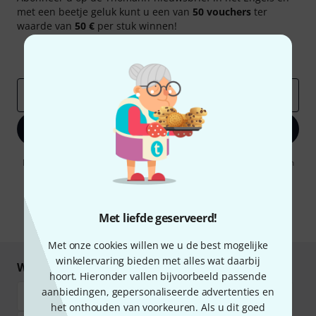
met een beetje geluk kunt u een van
50 vouchers
ter
waarde van
50 €
per stuk winnen!
Inspirerende bijdragen
Aanbiedingen
Thomann-inzichten
E-Mail adres
*
Registreer nu
Door op "Registreer nu" te klikken, gaat u akkoord met het ontvangen
van e-mailreclame. U kunt zich op elk moment afmelden. Meer
informatie over de nieuwsbrief vindt u in onze
richtlijn
gegevensbescherming
.
Met liefde geserveerd!
* Benodigd
Met onze cookies willen we u de best mogelijke
winkelervaring bieden met alles wat daarbij
Winkel en betaal veilig
hoort. Hieronder vallen bijvoorbeeld passende
aanbiedingen, gepersonaliseerde advertenties en
het onthouden van voorkeuren. Als u dit goed