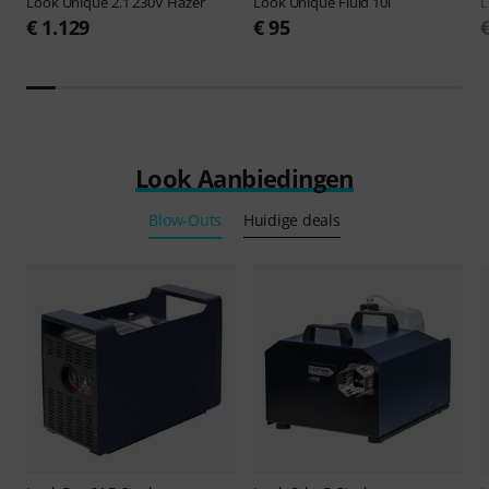
Look
Unique 2.1 230V Hazer
Look
Unique Fluid 10l
€ 1.129
€ 95
Look Aanbiedingen
Blow-Outs
Huidige deals