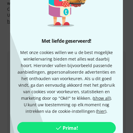
waaronder
Metallica
,
Scorpions
,
Rammstein
,
Cher
, Joe
Cocker, Moody Blues en Herbert Grönemeyer.
U kunt meer informatie over de fabrikant vinden op
http://www.look-germany.com
Met liefde geserveerd!
Zo kunt u ons contacteren
Met onze cookies willen we u de best mogelijke
winkelervaring bieden met alles wat daarbij
Klantenservice Nederland
hoort. Hieronder vallen bijvoorbeeld passende
aanbiedingen, gepersonaliseerde advertenties en
het onthouden van voorkeuren. Als u dit goed
vindt, ga dan eenvoudig akkoord met het gebruik
van cookies voor voorkeuren, statistieken en
marketing door op "Oké!" te klikken. (
show all
).
+49-9546-9223-643
U kunt uw toestemming op elk moment nog
intrekken via de cookie-instellingen (
hier
).
Onze klantenservice helpt u graag bij al uw vragen of
problemen.
Prima!