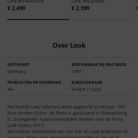
Look
Boa 64 B-Stock
Look
Orka B-Stock
€ 2.499
€ 2.399
Over Look
VESTIGINGT
BESCHIKBAAR BIJ ONS SINDS
Germany
1997
PRODUCTEN OP VOORRAAD
Ø BESCHIKBAAR
40+
94.62% (1 jaar)
het bedrijf Look Solutions werd opgericht in het jaar 1997
door Kirsten Eicher. de firma is gesitueerd in Ronnenberg,
D. Zo ongeveer 4 personeelsleden werken voor de firma
Look (status 2011).
Wij hebben momenteel een lijst met 43 Look producten 41
waarvan direct voor verzending beschikbaar zijn en 3