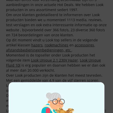
aanbiedingen in onze actuele Hot Deals. We hebben Look
producten in ons assortiment sedert 1997.
Om onze klanten gedetailleerd te informeren over Look
producten bieden we u momenteel 1113 media, reviews,
test verslagen en ook extra interessante informatie op onze
website , bijvoorbeeld over 366 foto’s, 23 diverse 360 foto’s
en 724 beoordelingen van onze klanten.
Op dit moment vindt u Look top sellers in de volgende
artikel klassen
hazers
,
rookmachines
en
accessoires,
afstandsbedieningenbedieningen, etc.
.
Momenteel is de topseller onder Look producten het
volgende item
Look Unique 2.1 230V Hazer
.
Look Unique
Fluid 10l
is erg populair en daarvan hebben we er dan ook
al meer dan 20.000 verkocht.
Over Look producten zijn de klanten het meest tevreden.
Met een gemiddelde van 4.9 van de vijf sterren scoren
Look producten beter dan de meeste andere merken in
ons assortiment.
De fabrikant verleent 2 jaar garantie op zijn producten ,
maar met onze drie jaar Thomann garantie bieden we u
een jaar meer jaar.
Look equipment wordt gebruikt door veel befaamde musici