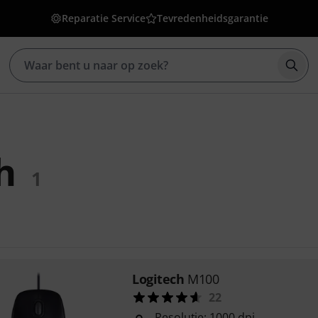
Reparatie Service
Tevredenheidsgarantie
Zoek
h
1
Logitech
M100
22
Resolutie: 1000 dpi