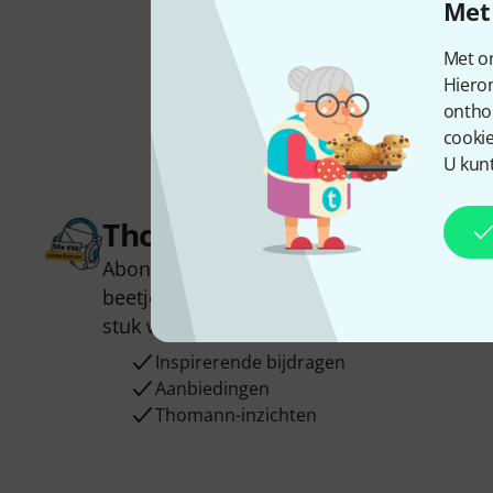
Met 
Met on
Hiero
ontho
cookie
U kunt
Thomann nieuwsbrief
Abonneer u op de Thomann-nieuwsbrief i
beetje geluk kunt u een van
50 vouchers
t
stuk winnen!
Inspirerende bijdragen
Aanbiedingen
Thomann-inzichten