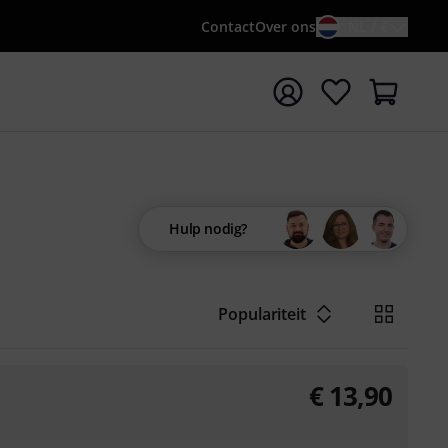
Contact
Over ons
NL / €
 met zoekterm {searchTerm}
Hulp nodig?
Populariteit
€
13,90