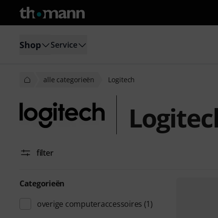
Shop
Service
alle categorieën
Logitech
Logitec
filter
Categorieën
overige computeraccessoires
(1)