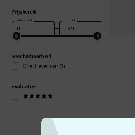
Prijsbereik
Vanaf (€)
Tot (€)
Beschikbaarheid
Direct leverbaar
(1)
evaluaties
1