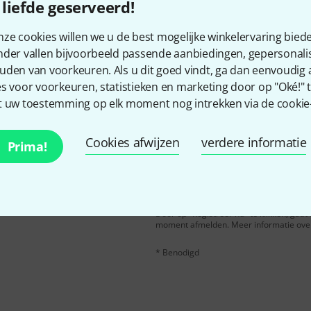
Bevalt het wat u ziet?
liefde geserveerd!
ze cookies willen we u de best mogelijke winkelervaring biede
Delen
Hulp & Feedback
nder vallen bijvoorbeeld passende aanbiedingen, gepersonali
uden van voorkeuren. Als u dit goed vindt, ga dan eenvoudig
s voor voorkeuren, statistieken en marketing door op "Oké!" te
 uw toestemming op elk moment nog intrekken via de cookie-i
Cookies afwijzen
verdere informatie
Prima!
n het Engels en met een
E-Mail adres
*
er waarde van
50 €
per
Door op "Registreer nu" te klikken, gaa
moment afmelden. Meer informatie over 
* Benodigd