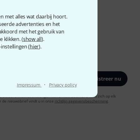
n met alles wat daarbij hoort.
seerde advertenties en het
 akkoord met het gebruik van
 klikken. (
show all
).
nstellingen (
hier
).
Registreer nu
·
Impressum
Privacy policy
t u akkoord met het ontvangen van e-mailreclame. U kunt zich op elk
de nieuwsbrief vindt u in onze
richtlijn gegevensbescherming
.