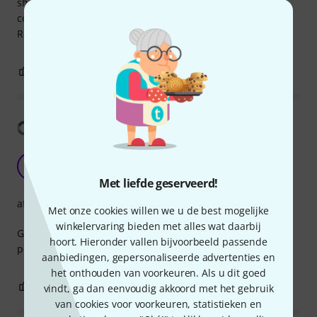
shielded and also delivers power to your USB device. The
connections are very robust and do not disconnect easily.
Recommended!
1
0
EVALUATIE MELDEN
Vertaling tonen
USB Extension
1
10u_Angled 04.05.2020
Met liefde geserveerd!
afwerking
Met onze cookies willen we u de best mogelijke
winkelervaring bieden met alles wat daarbij
Good Cable, Different casing would be nicer but just a
hoort. Hieronder vallen bijvoorbeeld passende
personal feel
aanbiedingen, gepersonaliseerde advertenties en
het onthouden van voorkeuren. Als u dit goed
0
0
EVALUATIE MELDEN
vindt, ga dan eenvoudig akkoord met het gebruik
van cookies voor voorkeuren, statistieken en