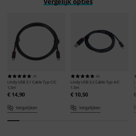
Vergelijk opties
26
66
Lindy
USB 3.1 Cable Typ C/C
Lindy
USB 3.2 Cable Typ A/C
L
1,5m
1.5m
1
€ 14,90
€ 10,50
Vergelijken
Vergelijken