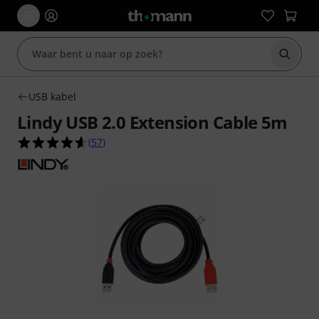
Zoek m
USB kabel
Lindy USB 2.0 Extension Cable 5m
4.6 van de 5 sterren van 57 klantbeoordelingen
(
57
)