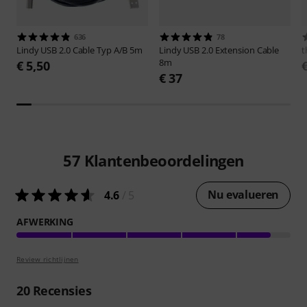
636
78
Lindy
USB 2.0 Cable Typ A/B 5m
Lindy
USB 2.0 Extension Cable
t
8m
€ 5,50
€ 37
57
Klantenbeoordelingen
Nu evalueren
4.6
/ 5
AFWERKING
Review richtlijnen
20
Recensies